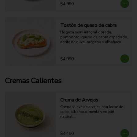
grasa - 7g Fibra - 444 Kcal
$4.990
Tostón de queso de cabra
Hogaza semi integral dorada, 
pomodoro, queso de cabra especiado, 
aceite de oliva, orégano y albahaca 
fresca.

17g Proteina - 32g Carbohidratos - 
35g grasa - 4g Fibra - 510 Kcal
$4.990
Cremas Calientes
Crema de Arvejas
Crema suave de arvejas con leche de 
coco, albahaca, menta y yogurt 
natural.

Fresca, cremosa y aromática.
$4.490