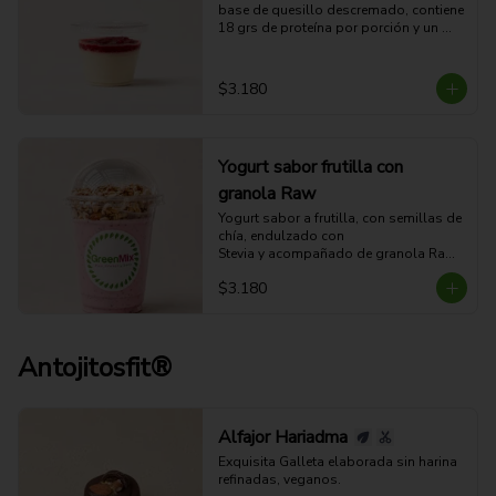
base de quesillo descremado, contiene 
18 grs de proteína por porción y un 
exquisito sabor a mousse de coco con 
un toque de salsa de berries.
$3.180
Yogurt sabor frutilla con
granola Raw
Yogurt sabor a frutilla, con semillas de 
chía, endulzado con 

Stevia y acompañado de granola Raw.

(no apto para veganos).
$3.180
Antojitosfit®
Alfajor Hariadma
Exquisita Galleta elaborada sin harina 
refinadas, veganos.