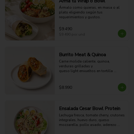
Arma tu Wrap o Bowl
Ármalo como quieras, en masa o al 
plato eligiendo según tus 
requerimientos y gustos.
$9.490
$9.490
por und
Burrito Meat & Quinoa
Carne molida caliente, quinoa, 
verduras grilladas y 

queso light envueltos en tortilla 
dorada a la plancha. 

41g Proteina - 57g Carbohidratos - 
27g grasa - 7g Fibra - 654 Kcal
$8.990
Ensalada Cesar Bowl Protein
Lechuga fresca, tomate cherry, crutones 
integrales, huevo duro, queso 
mozzarella, pollo asado, aderezo 
CÉSAR y aderezo de limón.
