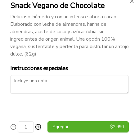
Snack Vegano de Chocolate
Vitamin Water
Agua saborizada Vitamin Water 
Delicioso, húmedo y con un intenso sabor a cacao.
Energy, con un toque refrescante y 
energético. Ideal para mantenerse 
Elaborado con leche de almendras, harina de
hidratado mientras disfrutas de un 
almendras, aceite de coco y azúcar rubia, sin
sabor delicioso.
ingredientes de origen animal. Una opción 100%
$2.190
vegana, sustentable y perfecta para disfrutar un antojo
dulce. (62g)
Instrucciones especiales
Conócenos
Agregar
$2.990
Despacho