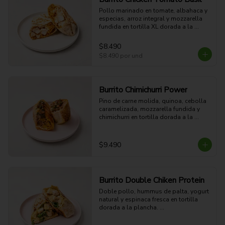
Pollo marinado en tomate, albahaca y 
especias, arroz integral y mozzarella 
fundida en tortilla XL dorada a la 
plancha. Suave, proteico y con sabor 
mediterráneo.

$8.490
54g Proteina - 51g Carbohidratos - 
$8.490
por und
15g grasa - 4g Fibra - 578 Kcal
Burrito Chimichurri Power
Pino de carne molida, quinoa, cebolla 
caramelizada, mozzarella fundida y 
chimichurri en tortilla dorada a la 
plancha. Potente, jugoso y con sabor 
parrillero.

45g Proteina - 58g Carbohidratos - 
$9.490
36g grasa - 6g Fibra - 748 Kcal
Burrito Double Chiken Protein
Doble pollo, hummus de palta, yogurt 
natural y espinaca fresca en tortilla 
dorada a la plancha. 

85g Proteina - 49g Carbohidratos - 
25g grasa - 7g Fibra - 839 Kcal