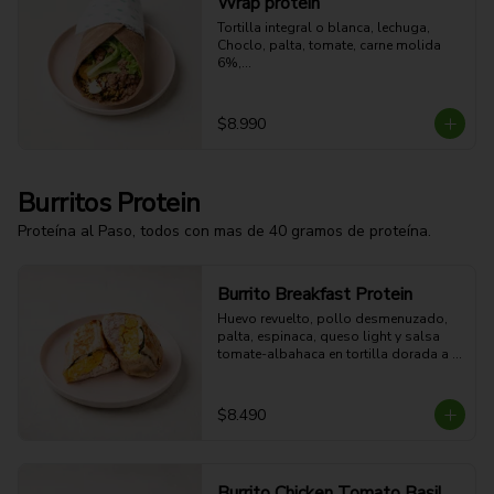
Wrap protein
Tortilla integral o blanca, lechuga,

Choclo, palta, tomate, carne molida 
6%,

Huevo duro, quinoa, aderezo a 
elección.
$8.990
Burritos Protein
Proteína al Paso, todos con mas de 40 gramos de proteína.
Burrito Breakfast Protein
Huevo revuelto, pollo desmenuzado, 
palta, espinaca, queso light y salsa 
tomate-albahaca en tortilla dorada a 
la plancha. 

$8.490
51g Proteina - 43g Carbohidratos - 
27g grasa - 6g Fibra - 640 Kcal
Burrito Chicken Tomato Basil