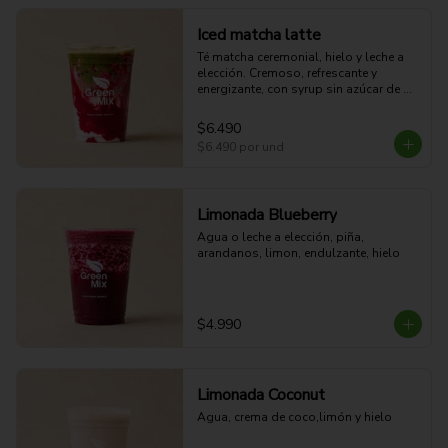
Iced matcha latte
Té matcha ceremonial, hielo y leche a 
elección. Cremoso, refrescante y 
energizante, con syrup sin azúcar de 
elaboración propia e infusionado con 
fruta real para un sabor único y natural.
$6.490
$6.490
por und
Limonada Blueberry
Agua o leche a elección, piña, 
arandanos, limon, endulzante, hielo
$4.990
Limonada Coconut
Agua, crema de coco,limón y hielo