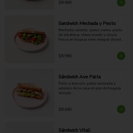
28g Proteina - 63g Carbohidratos - 
$8.990
31g grasa - 8g Fibra - 648 Kcal
Sandwich Mechada y Pesto
Mechada caliente, queso crema, pesto 
de albahaca, cherry asado y rúcula 
fresca en hogaza semi integral dorada.

28g Proteina - 62g Carbohidratos - 
45g grasa - 8g Fibra - 778 Kcal
$8.990
Sándwich Ave Palta
Pollo a elección, palta laminada y 
aderezo de la casa en pan de hogaza 
dorado.

29g Proteína - 65g Carbohidratos - 
41g grasa - 12g Fibra - 747 Kcal
$8.490
Sándwich Vitali