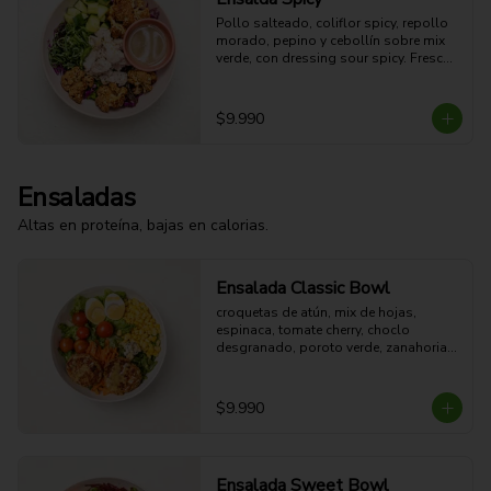
Pollo salteado, coliflor spicy, repollo 
morado, pepino y cebollín sobre mix 
verde, con dressing sour spicy. Fresca, 
ligera y con un toque picante.

42g Proteina - 16g Carbohidratos - 
10g grasa - 5g Fibra - 329 Kcal
$9.990
Ensaladas
Altas en proteína, bajas en calorias.
Ensalada Classic Bowl
croquetas de atún, mix de hojas, 
espinaca, tomate cherry, choclo 
desgranado, poroto verde, zanahoria, 
queso azul, huevo duro y aderezo de 
miel mostaza.
$9.990
Ensalada Sweet Bowl