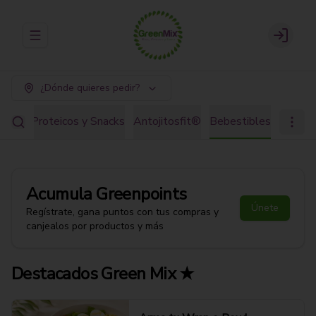
Abrir menu de navegación
Login
¿Dónde quieres pedir?
ostre Proteicos y Snacks
Antojitosfit®
Bebestibles
Acumula
Greenpoints
Únete
Regístrate, gana puntos con tus compras y
canjealos por productos y más
Destacados Green Mix ★