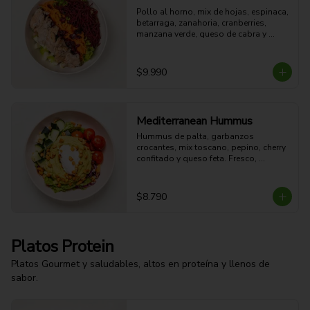
Pollo al horno, mix de hojas, espinaca, 
betarraga, zanahoria, cranberries, 
manzana verde, queso de cabra y 
aderezo de miel mostaza.

44g Proteina - 45g Carbohidratos - 
18g grasa - 9g Fibra - 499 Kcal
$9.990
Mediterranean Hummus
Hummus de palta, garbanzos 
crocantes, mix toscano, pepino, cherry 
confitado y queso feta. Fresco, 
cremoso, crocante y con sabor 
mediterráneo.

14g Proteina - 31g Carbohidratos - 
$8.790
23g grasa - 10g Fibra - 384 Kcal
Platos Protein
Platos Gourmet y saludables, altos en proteína y llenos de
sabor.