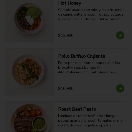
Hot Honey
Camote asado con miel y merkén, pino 
de carne, palta, brócoli,  queso cottage 
y un toque final de miel. Dulce, picante, 
cremoso y alto en proteína.

39g Proteina - 57g Carbohidratos - 
35g grasa - 10g Fibra - 686 Kcal
$12.990
Pollo Buffalo Crujiente
Pollo panko al horno, papas asadas, 
brócoli y salsa buffalo fit.

44g Proteina - 35g Carbohidratos - 
19g grasa - 5g Fibra - 470 Kcal
$10.990
Roast Beef Pesto
Láminas de roast beef, arroz integral, 
papas asadas, brócoli, tomates cherry 
confitados y vinagreta de pesto. 
Proteico, contundente y con sabor 