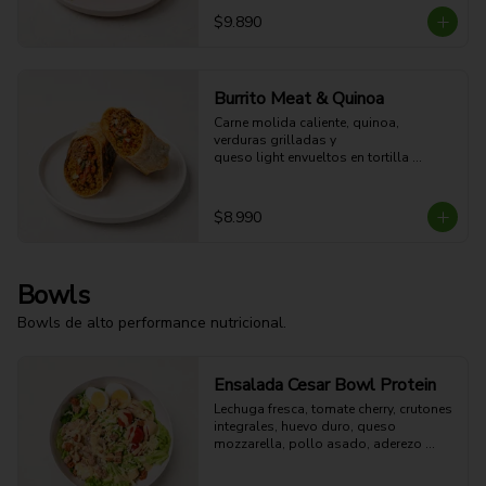
$9.890
Burrito Meat & Quinoa
Carne molida caliente, quinoa, 
verduras grilladas y 

queso light envueltos en tortilla 
dorada a la plancha. 

41g Proteina - 57g Carbohidratos - 
27g grasa - 7g Fibra - 654 Kcal
$8.990
Bowls
Bowls de alto performance nutricional.
Ensalada Cesar Bowl Protein
Lechuga fresca, tomate cherry, crutones 
integrales, huevo duro, queso 
mozzarella, pollo asado, aderezo 
CÉSAR y aderezo de limón.

54g Proteina - 51g Carbohidratos - 