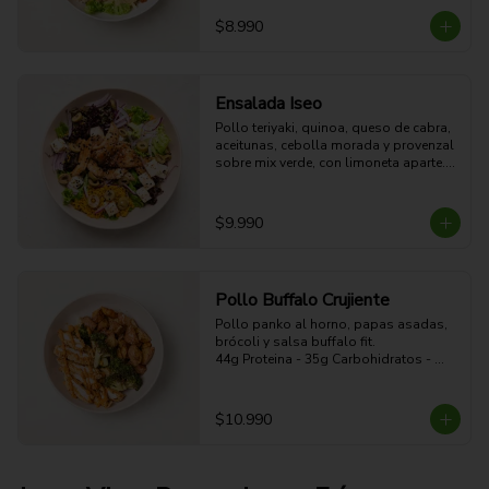
54g Proteina - 51g Carbohidratos - 
15g grasa - 4g Fibra - 578 Kcal
$8.990
Ensalada Iseo
Pollo teriyaki, quinoa, queso de cabra, 
aceitunas, cebolla morada y provenzal 
sobre mix verde, con limoneta aparte. 

44g Proteina -30g Carbohidratos - 35g 
grasa - 5g Fibra - 633 Kcal
$9.990
Pollo Buffalo Crujiente
Pollo panko al horno, papas asadas, 
brócoli y salsa buffalo fit.

44g Proteina - 35g Carbohidratos - 
19g grasa - 5g Fibra - 470 Kcal
$10.990