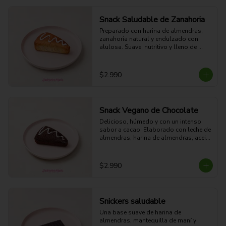
saludable durante el día.(62g)
Snack Saludable de Zanahoria
Preparado con harina de almendras, 
zanahoria natural y endulzado con 
alulosa. Suave, nutritivo y lleno de 
sabor, es una excelente alternativa para 
quienes buscan un snack liviano, sin 
azúcar añadida y elaborado con 
$2.990
ingredientes reales.(62g)
Snack Vegano de Chocolate
Delicioso, húmedo y con un intenso 
sabor a cacao. Elaborado con leche de 
almendras, harina de almendras, aceite 
de coco y azúcar rubia, sin ingredientes 
de origen animal. Una opción 100% 
vegana, sustentable y perfecta para 
$2.990
disfrutar un antojo dulce. (62g)
Snickers saludable
Una base suave de harina de 
almendras, mantequilla de maní y 