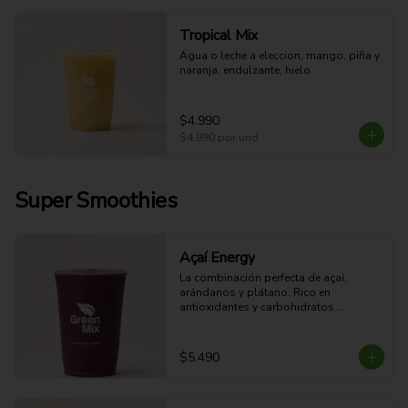
Tropical Mix
Agua o leche a eleccion, mango, piña y 
naranja, endulzante, hielo.
$4.990
$4.990
por und
Super Smoothies
Açaí Energy
La combinación perfecta de açaí, 
arándanos y plátano. Rico en 
antioxidantes y carbohidratos 
naturales que ayudan a mantener tu 
energía durante el día.
$5.490