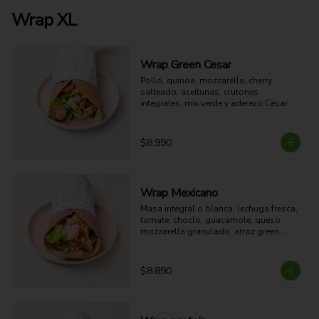
Wrap XL
Wrap Green Cesar
Pollo, quinoa, mozzarella, cherry 
salteado, aceitunas, crutones 
integrales, mix verde y aderezo César.
$8.990
Wrap Mexicano
Masa integral o blanca, lechuga fresca, 
tomate, choclo, guacamole, queso 
mozzarella granulado, arroz green, 
pollo al horno y aderezo Spice Red.
$8.890