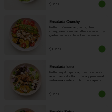
15g grasa - 4g Fibra - 578 Kcal
$8.990
Ensalada Crunchy
Pollo limón-merkén, palta, choclo, 
cherry, zanahoria, semillas de zapallo y 
garbanzo crocante sobre mix verde, 
con limoneta aparte. Fresca, proteica y 
crujiente.

47g Proteina - 26g Carbohidratos - 
$10.990
27g grasa - 8g Fibra - 539 Kcal
Ensalada Iseo
Pollo teriyaki, quinoa, queso de cabra, 
aceitunas, cebolla morada y provenzal 
sobre mix verde, con limoneta aparte. 

44g Proteina -30g Carbohidratos - 35g 
grasa - 5g Fibra - 633 Kcal
$9.990
Ensalda Spicy