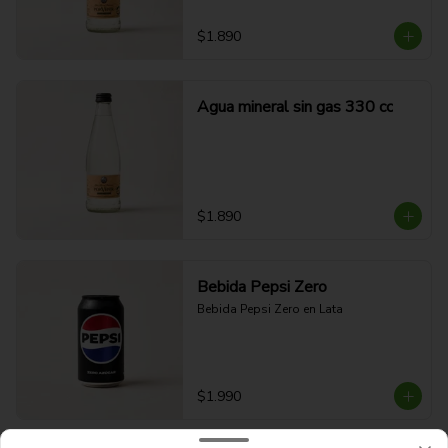
$1.890
Agua mineral sin gas 330 cc
$1.890
Bebida Pepsi Zero
Bebida Pepsi Zero en Lata
$1.990