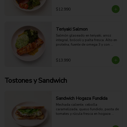
fresco a hierbas.

48g Proteina - 49g Carbohidratos - 
$12.990
30g grasa - 6.5g Fibra - 661 Kcal
Teriyaki Salmon
Salmón glaseado en teriyaki, arroz 
integral, brócoli y palta fresca. Alto en 
proteína, fuente de omega 3 y con 
sabor oriental dulce-salado.

37g Proteina - 39g Carbohidratos - 
27g grasa - 7g Fibra - 546 Kcal
$13.990
Tostones y Sandwich
Sandwich Hogaza Fundida
Mechada caliente, cebolla 
caramelizada, queso fundido, pasta de 
tomates y rúcula fresca en hogaza 
semi integral dorada. Jugosa, crocante 
y fundente.
