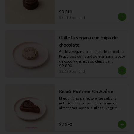
$3.510
$3.510
por und
Galleta vegana con chips de
chocolate
Galleta vegana con chips de chocolate

Preparada con puré de manzana, aceite 
de coco y generosos chips de 
$2.890
chocolate. Una galleta suave, húmeda 
y 100% vegana, perfecta para disfrutar 
$2.890
por und
en cualquier momento.
Snack Proteico Sin Azúcar
El equilibrio perfecto entre sabor y 
nutrición. Elaborado con harina de 
almendras, avena, alulosa, yogurt 
proteico, cacao amargo, huevo y un 
scoop de proteína. Alto en proteínas y 
sin azúcar añadida, es ideal para 
$2.990
consumir antes o después del 
entrenamiento, o como una colación 