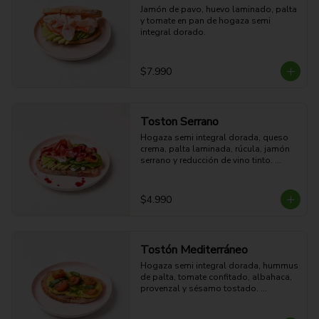
Jamón de pavo, huevo laminado, palta 
y tomate en pan de hogaza semi 
integral dorado.
$7.990
Toston Serrano
Hogaza semi integral dorada, queso 
crema, palta laminada, rúcula, jamón 
serrano y reducción de vino tinto. 

27g Proteina - 45g Carbohidratos - 
35g grasa - 9g Fibra - 714 Kcal
$4.990
Tostón Mediterráneo
Hogaza semi integral dorada, hummus 
de palta, tomate confitado, albahaca, 
provenzal y sésamo tostado. 
Cremoso, crocante y fresco.

8g Proteina - 38g Carbohidratos - 29g 