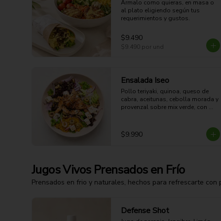
Ármalo como quieras, en masa o 
al plato eligiendo según tus 
requerimientos y gustos.
$9.490
$9.490
por und
Ensalada Iseo
Pollo teriyaki, quinoa, queso de 
cabra, aceitunas, cebolla morada y 
provenzal sobre mix verde, con 
limoneta aparte. 

44g Proteina -30g Carbohidratos - 
35g grasa - 5g Fibra - 633 Kcal
$9.990
Jugos Vivos Prensados en Frío
Prensados en frio y naturales, hechos para refrescarte con 
Defense Shot