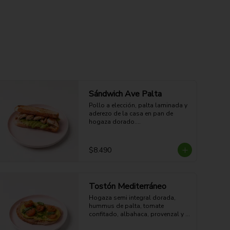
Sándwich Ave Palta
Pollo a elección, palta laminada y 
aderezo de la casa en pan de 
hogaza dorado.

29g Proteína - 65g Carbohidratos - 
41g grasa - 12g Fibra - 747 Kcal
$8.490
Tostón Mediterráneo
Hogaza semi integral dorada, 
hummus de palta, tomate 
confitado, albahaca, provenzal y 
sésamo tostado. Cremoso, 