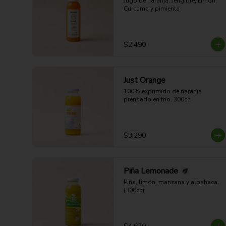
Jugo de naranja, Jengibre, Limón, 
Curcuma y pimienta
$2.490
Just Orange
100% exprimido de naranja 
prensado en frio. 300cc
$3.290
Piña Lemonade
Piña, limón, manzana y albahaca. 
(300cc)