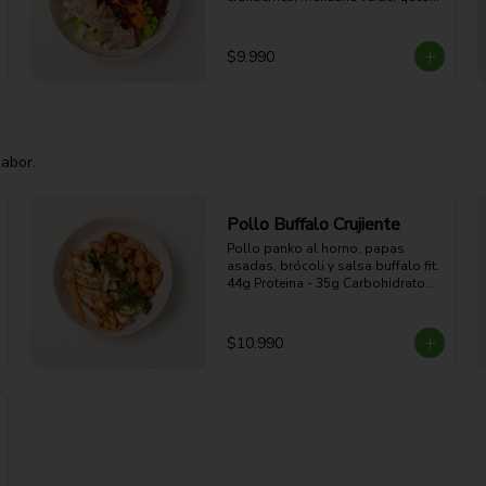
de cabra y aderezo de miel 
mostaza.

44g Proteina - 45g Carbohidratos - 
$9.990
18g grasa - 9g Fibra - 499 Kcal
sabor.
Pollo Buffalo Crujiente
Pollo panko al horno, papas 
asadas, brócoli y salsa buffalo fit.

44g Proteina - 35g Carbohidratos - 
19g grasa - 5g Fibra - 470 Kcal
$10.990