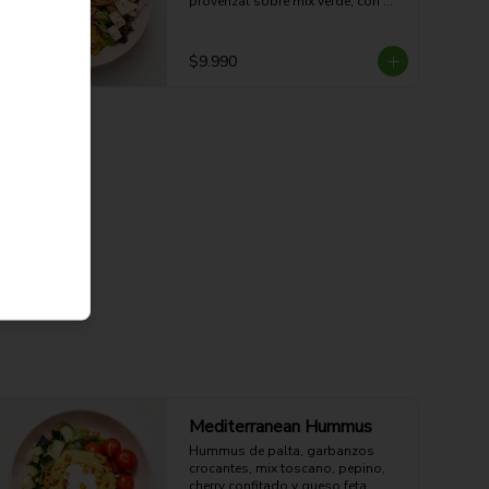
provenzal sobre mix verde, con 
limoneta aparte. 

44g Proteina -30g Carbohidratos - 
35g grasa - 5g Fibra - 633 Kcal
$9.990
Mediterranean Hummus
Hummus de palta, garbanzos 
crocantes, mix toscano, pepino, 
cherry confitado y queso feta. 