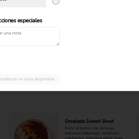
zapallo y garbanzo crocante sobre 
mix verde, con limoneta aparte. 
Fresca, proteica y crujiente.

47g Proteina - 26g Carbohidratos - 
$10.990
cciones especiales
27g grasa - 8g Fibra - 539 Kcal
producto no esta disponible
Ensalada Sweet Bowl
Pollo al horno, mix de hojas, 
espinaca, betarraga, zanahoria, 
cranberries, manzana verde, queso 