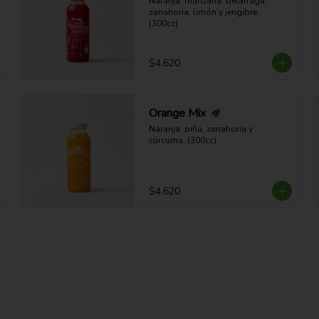
Naranja, manzana, betarraga, 
zanahoria, limón y jengibre. 
(300cc)
$4.620
Orange Mix
Naranja, piña, zanahoria y 
cúrcuma. (300cc)
$4.620