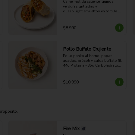
Carne molida caliente, quinoa, 
verduras grilladas y 

queso light envueltos en tortilla 
dorada a la plancha. 

41g Proteina - 57g Carbohidratos - 
27g grasa - 7g Fibra - 654 Kcal
$8.990
Pollo Buffalo Crujiente
Pollo panko al horno, papas 
asadas, brócoli y salsa buffalo fit.

44g Proteina - 35g Carbohidratos - 
19g grasa - 5g Fibra - 470 Kcal
$10.990
propósito.
Fire Mix