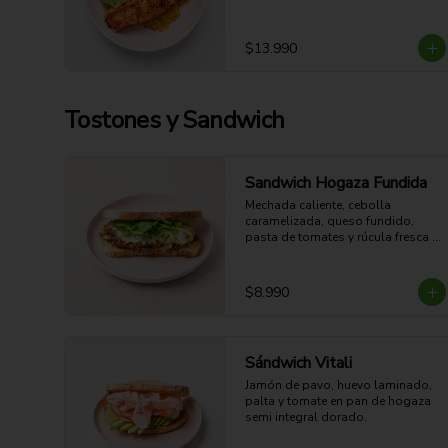
3 y con sabor oriental dulce-
salado.

37g Proteina - 39g Carbohidratos - 
$13.990
27g grasa - 7g Fibra - 546 Kcal
Tostones y Sandwich
Sandwich Hogaza Fundida
Mechada caliente, cebolla 
caramelizada, queso fundido, 
pasta de tomates y rúcula fresca 
en hogaza semi integral dorada. 
Jugosa, crocante y fundente.

28g Proteina - 63g Carbohidratos - 
$8.990
31g grasa - 8g Fibra - 648 Kcal
Sándwich Vitali
Jamón de pavo, huevo laminado, 
palta y tomate en pan de hogaza 
semi integral dorado.