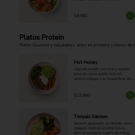
zanahoria, queso azul, huevo duro 
y aderezo de miel mostaza.
$9.990
Platos Protein
Platos Gourmet y saludables, altos en proteína y llenos de 
Hot Honey
Camote asado con miel y merkén, 
pino de carne, palta, brócoli,  
queso cottage y un toque final de 
miel. Dulce, picante, cremoso y 
alto en proteína.

39g Proteina - 57g Carbohidratos - 
$12.990
35g grasa - 10g Fibra - 686 Kcal
Teriyaki Salmon
Salmón glaseado en teriyaki, arroz 
integral, brócoli y palta fresca. 
Alto en proteína, fuente de omega 