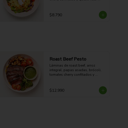
Fresco, cremoso, crocante y con 
sabor mediterráneo.

14g Proteina - 31g Carbohidratos - 
$8.790
23g grasa - 10g Fibra - 384 Kcal
Roast Beef Pesto
Láminas de roast beef, arroz 
integral, papas asadas, brócoli, 
tomates cherry confitados y 
vinagreta de pesto. Proteico, 
contundente y con sabor fresco a 
hierbas.

$12.990
48g Proteina - 49g Carbohidratos - 
30g grasa - 6.5g Fibra - 661 Kcal