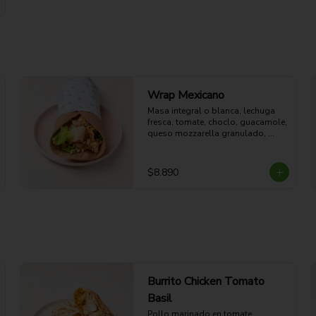
Wrap Mexicano
Masa integral o blanca, lechuga 
fresca, tomate, choclo, guacamole, 
queso mozzarella granulado, 
arroz green, pollo al horno y 
aderezo Spice Red.
$8.890
Burrito Chicken Tomato
Basil
Pollo marinado en tomate, 