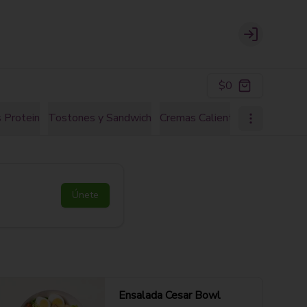
Login
$0
 Protein
Tostones y Sandwich
Cremas Calientes
Natural Ju
Únete
Ensalada Cesar Bowl