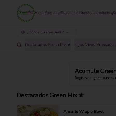
Home
¡Pide aquí!
Sucursales
Nuestros productos
¡S
¿Dónde quieres pedir?
Destacados Green Mix ★
Jugos Vivos Prensados 
Acumula
Green
Regístrate, gana puntos 
Destacados Green Mix ★
Arma tu Wrap o Bowl