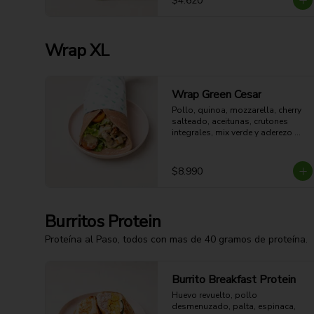
$4.620
Wrap XL
Wrap Green Cesar
Pollo, quinoa, mozzarella, cherry 
salteado, aceitunas, crutones 
integrales, mix verde y aderezo 
César.
$8.990
Burritos Protein
Proteína al Paso, todos con mas de 40 gramos de proteína.
Burrito Breakfast Protein
Huevo revuelto, pollo 
desmenuzado, palta, espinaca, 