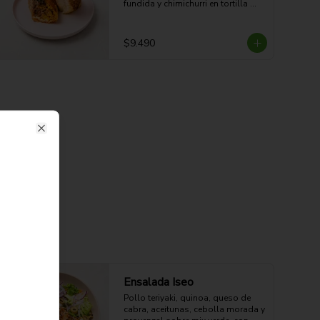
fundida y chimichurri en tortilla 
dorada a la plancha. Potente, 
jugoso y con sabor parrillero.

45g Proteina - 58g Carbohidratos - 
$9.490
36g grasa - 6g Fibra - 748 Kcal
Close
Ensalada Iseo
Pollo teriyaki, quinoa, queso de 
cabra, aceitunas, cebolla morada y 