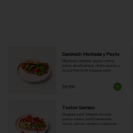
Sandwich Mechada y Pesto
Mechada caliente, queso crema, 
pesto de albahaca, cherry asado y 
rúcula fresca en hogaza semi 
integral dorada.

28g Proteina - 62g Carbohidratos - 
45g grasa - 8g Fibra - 778 Kcal
$8.990
Toston Serrano
Hogaza semi integral dorada, 
queso crema, palta laminada, 
rúcula, jamón serrano y reducción 
de vino tinto. 
