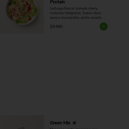
Protein
Lechuga fresca, tomate cherry, 
crutones integrales, huevo duro, 
queso mozzarella, pollo asado, 
aderezo CÉSAR y aderezo de 
$8.990
limón.

54g Proteina - 51g Carbohidratos - 
15g grasa - 4g Fibra - 578 Kcal
Green Mix