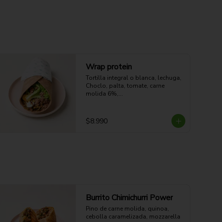
Wrap protein
Tortilla integral o blanca, lechuga,

Choclo, palta, tomate, carne 
molida 6%,

Huevo duro, quinoa, aderezo a 
elección.
$8.990
Burrito Chimichurri Power
Pino de carne molida, quinoa, 
cebolla caramelizada, mozzarella 