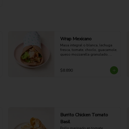
Wrap Mexicano
Masa integral o blanca, lechuga 
fresca, tomate, choclo, guacamole, 
queso mozzarella granulado, 
arroz green, pollo al horno y 
aderezo Spice Red.
$8.890
Burrito Chicken Tomato
Basil
Pollo marinado en tomate, 