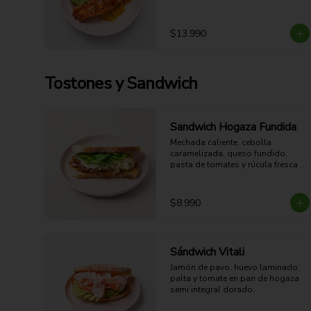
3 y con sabor oriental dulce-
salado.

37g Proteina - 39g Carbohidratos - 
$13.990
27g grasa - 7g Fibra - 546 Kcal
Tostones y Sandwich
Sandwich Hogaza Fundida
Mechada caliente, cebolla 
caramelizada, queso fundido, 
pasta de tomates y rúcula fresca 
en hogaza semi integral dorada. 
Jugosa, crocante y fundente.

28g Proteina - 63g Carbohidratos - 
$8.990
31g grasa - 8g Fibra - 648 Kcal
Sándwich Vitali
Jamón de pavo, huevo laminado, 
palta y tomate en pan de hogaza 
semi integral dorado.