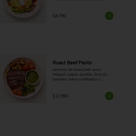
Fresco, cremoso, crocante y con 
sabor mediterráneo.

14g Proteina - 31g Carbohidratos - 
$8.790
23g grasa - 10g Fibra - 384 Kcal
Roast Beef Pesto
Láminas de roast beef, arroz 
integral, papas asadas, brócoli, 
tomates cherry confitados y 
vinagreta de pesto. Proteico, 
contundente y con sabor fresco a 
hierbas.

$12.990
48g Proteina - 49g Carbohidratos - 
30g grasa - 6.5g Fibra - 661 Kcal