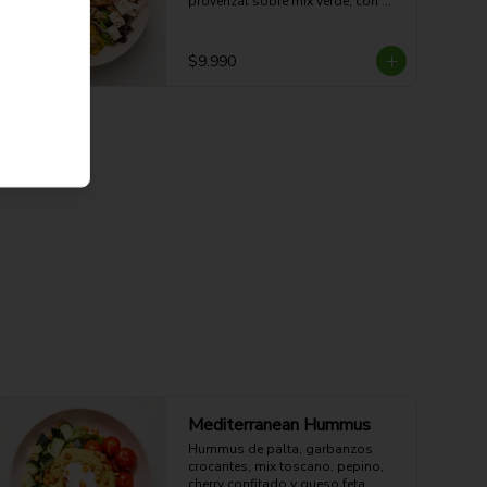
provenzal sobre mix verde, con 
limoneta aparte. 

44g Proteina -30g Carbohidratos - 
35g grasa - 5g Fibra - 633 Kcal
$9.990
Mediterranean Hummus
Hummus de palta, garbanzos 
crocantes, mix toscano, pepino, 
cherry confitado y queso feta. 