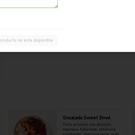
zapallo y garbanzo crocante sobre 
mix verde, con limoneta aparte. 
Fresca, proteica y crujiente.

47g Proteina - 26g Carbohidratos - 
$10.990
27g grasa - 8g Fibra - 539 Kcal
producto no esta disponible
Ensalada Sweet Bowl
Pollo al horno, mix de hojas, 
espinaca, betarraga, zanahoria, 
cranberries, manzana verde, queso 