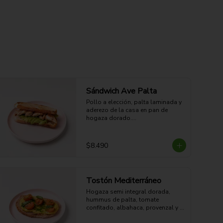
Sándwich Ave Palta
Pollo a elección, palta laminada y 
aderezo de la casa en pan de 
hogaza dorado.

29g Proteína - 65g Carbohidratos - 
41g grasa - 12g Fibra - 747 Kcal
$8.490
Tostón Mediterráneo
Hogaza semi integral dorada, 
hummus de palta, tomate 
confitado, albahaca, provenzal y 
sésamo tostado. Cremoso, 