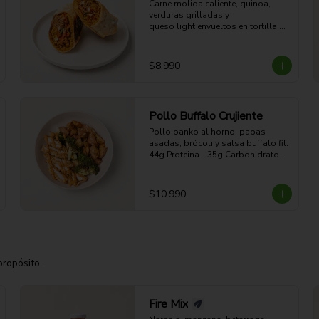
Carne molida caliente, quinoa, 
verduras grilladas y 

queso light envueltos en tortilla 
dorada a la plancha. 

41g Proteina - 57g Carbohidratos - 
27g grasa - 7g Fibra - 654 Kcal
$8.990
Pollo Buffalo Crujiente
Pollo panko al horno, papas 
asadas, brócoli y salsa buffalo fit.

44g Proteina - 35g Carbohidratos - 
19g grasa - 5g Fibra - 470 Kcal
$10.990
propósito.
Fire Mix