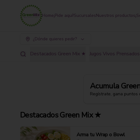
Home
¡Pide aquí!
Sucursales
Nuestros productos
¡S
¿Dónde quieres pedir?
Destacados Green Mix ★
Jugos Vivos Prensados 
Acumula
Green
Regístrate, gana puntos 
Destacados Green Mix ★
Arma tu Wrap o Bowl