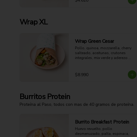
$4.620
Wrap XL
Wrap Green Cesar
Pollo, quinoa, mozzarella, cherry 
salteado, aceitunas, crutones 
integrales, mix verde y aderezo 
César.
$8.990
Burritos Protein
Proteína al Paso, todos con mas de 40 gramos de proteína.
Burrito Breakfast Protein
Huevo revuelto, pollo 
desmenuzado, palta, espinaca, 