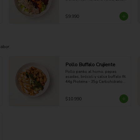
de cabra y aderezo de miel 
mostaza.

44g Proteina - 45g Carbohidratos - 
$9.990
18g grasa - 9g Fibra - 499 Kcal
sabor.
Pollo Buffalo Crujiente
Pollo panko al horno, papas 
asadas, brócoli y salsa buffalo fit.

44g Proteina - 35g Carbohidratos - 
19g grasa - 5g Fibra - 470 Kcal
$10.990