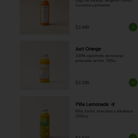
Jugo de naranja, Jengibre, Limón, 
Curcuma y pimienta
$2.490
Just Orange
100% exprimido de naranja 
prensado en frio. 300cc
$3.290
Piña Lemonade
Piña, limón, manzana y albahaca. 
(300cc)