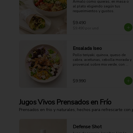
Ármalo como quieras, en masa o 
al plato eligiendo según tus 
requerimientos y gustos.
$9.490
$9.490
por und
Ensalada Iseo
Pollo teriyaki, quinoa, queso de 
cabra, aceitunas, cebolla morada y 
provenzal sobre mix verde, con 
limoneta aparte. 

44g Proteina -30g Carbohidratos - 
35g grasa - 5g Fibra - 633 Kcal
$9.990
Jugos Vivos Prensados en Frío
Prensados en frio y naturales, hechos para refrescarte con 
Defense Shot