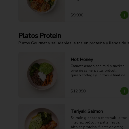
zanahoria, queso azul, huevo duro 
y aderezo de miel mostaza.
$9.990
Platos Protein
Platos Gourmet y saludables, altos en proteína y llenos de 
Hot Honey
Camote asado con miel y merkén, 
pino de carne, palta, brócoli,  
queso cottage y un toque final de 
miel. Dulce, picante, cremoso y 
alto en proteína.

39g Proteina - 57g Carbohidratos - 
$12.990
35g grasa - 10g Fibra - 686 Kcal
Teriyaki Salmon
Salmón glaseado en teriyaki, arroz 
integral, brócoli y palta fresca. 
Alto en proteína, fuente de omega 