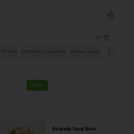
Login
$0
 Protein
Tostones y Sandwich
Cremas Calientes
Natural Ju
Únete
Ensalada Cesar Bowl