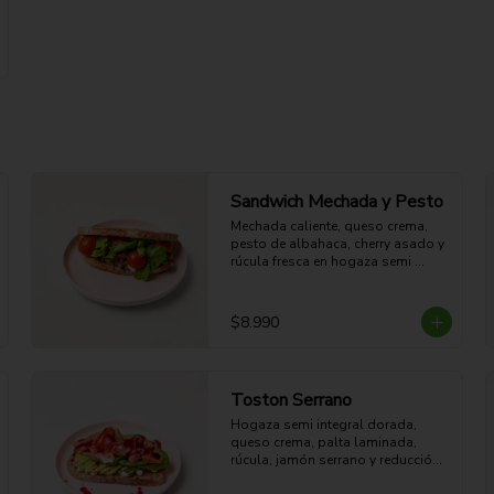
Sandwich Mechada y Pesto
Mechada caliente, queso crema, 
pesto de albahaca, cherry asado y 
rúcula fresca en hogaza semi 
integral dorada.

28g Proteina - 62g Carbohidratos - 
45g grasa - 8g Fibra - 778 Kcal
$8.990
Toston Serrano
Hogaza semi integral dorada, 
queso crema, palta laminada, 
rúcula, jamón serrano y reducción 
de vino tinto. 
