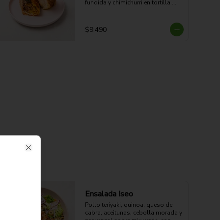
fundida y chimichurri en tortilla 
dorada a la plancha. Potente, 
jugoso y con sabor parrillero.

45g Proteina - 58g Carbohidratos - 
$9.490
36g grasa - 6g Fibra - 748 Kcal
Close
Ensalada Iseo
Pollo teriyaki, quinoa, queso de 
cabra, aceitunas, cebolla morada y 