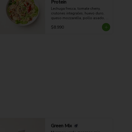
Protein
Lechuga fresca, tomate cherry, 
crutones integrales, huevo duro, 
queso mozzarella, pollo asado, 
aderezo CÉSAR y aderezo de 
$8.990
limón.

54g Proteina - 51g Carbohidratos - 
15g grasa - 4g Fibra - 578 Kcal
Green Mix