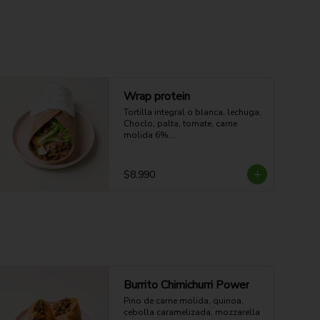
Wrap protein
Tortilla integral o blanca, lechuga,

Choclo, palta, tomate, carne 
molida 6%,

Huevo duro, quinoa, aderezo a 
elección.
$8.990
Burrito Chimichurri Power
Pino de carne molida, quinoa, 
cebolla caramelizada, mozzarella 