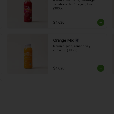
Naranja, manzana, betarraga, 
zanahoria, limón y jengibre. 
(300cc)
$4.620
Orange Mix
Naranja, piña, zanahoria y 
cúrcuma. (300cc)
$4.620