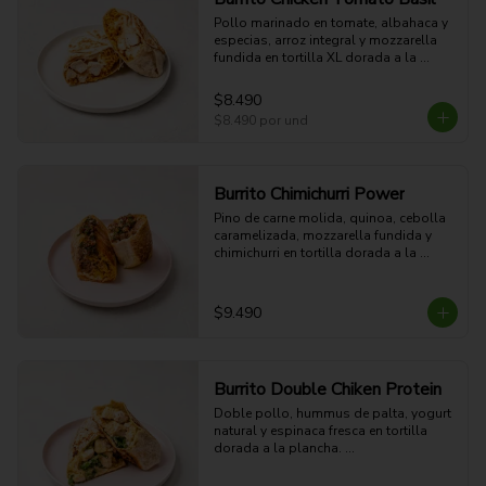
Pollo marinado en tomate, albahaca y 
especias, arroz integral y mozzarella 
fundida en tortilla XL dorada a la 
plancha. Suave, proteico y con sabor 
mediterráneo.

$8.490
54g Proteina - 51g Carbohidratos - 
$8.490
por und
15g grasa - 4g Fibra - 578 Kcal
Burrito Chimichurri Power
Pino de carne molida, quinoa, cebolla 
caramelizada, mozzarella fundida y 
chimichurri en tortilla dorada a la 
plancha. Potente, jugoso y con sabor 
parrillero.

45g Proteina - 58g Carbohidratos - 
$9.490
36g grasa - 6g Fibra - 748 Kcal
Burrito Double Chiken Protein
Doble pollo, hummus de palta, yogurt 
natural y espinaca fresca en tortilla 
dorada a la plancha. 

85g Proteina - 49g Carbohidratos - 
25g grasa - 7g Fibra - 839 Kcal