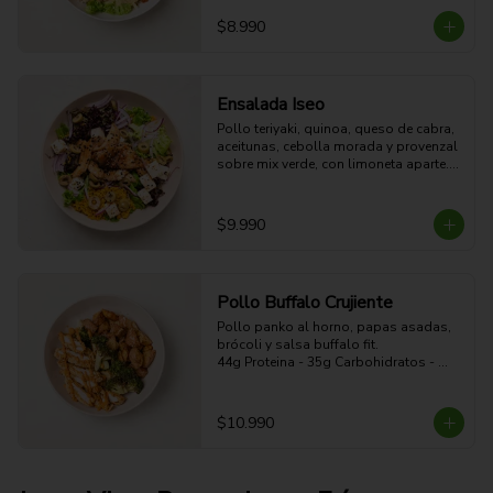
54g Proteina - 51g Carbohidratos - 
15g grasa - 4g Fibra - 578 Kcal
$8.990
Ensalada Iseo
Pollo teriyaki, quinoa, queso de cabra, 
aceitunas, cebolla morada y provenzal 
sobre mix verde, con limoneta aparte. 

44g Proteina -30g Carbohidratos - 35g 
grasa - 5g Fibra - 633 Kcal
$9.990
Pollo Buffalo Crujiente
Pollo panko al horno, papas asadas, 
brócoli y salsa buffalo fit.

44g Proteina - 35g Carbohidratos - 
19g grasa - 5g Fibra - 470 Kcal
$10.990