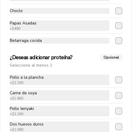
saludable durante el día.(62g)
Choclo
Snack Saludable de Zanahoria
Preparado con harina de almendras, 
Papas Asadas
zanahoria natural y endulzado con 
alulosa. Suave, nutritivo y lleno de 
+
$490
sabor, es una excelente alternativa para 
quienes buscan un snack liviano, sin 
Betarraga cocida
azúcar añadida y elaborado con 
$2.990
ingredientes reales.(62g)
¿Deseas adicionar proteína?
Opcional
Snack Vegano de Chocolate
Seleccione al menos 1
Delicioso, húmedo y con un intenso 
sabor a cacao. Elaborado con leche de 
Pollo a la plancha
almendras, harina de almendras, aceite 
+
$2.290
de coco y azúcar rubia, sin ingredientes 
de origen animal. Una opción 100% 
Carne de soya
vegana, sustentable y perfecta para 
$2.990
+
$1.860
disfrutar un antojo dulce. (62g)
Pollo teriyaki
+
$2.290
Snickers saludable
Dos huevos duros
Una base suave de harina de 
almendras, mantequilla de maní y 
+
$2.080