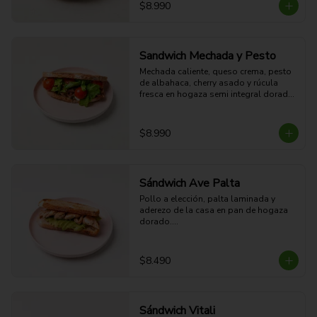
28g Proteina - 63g Carbohidratos - 
$8.990
31g grasa - 8g Fibra - 648 Kcal
Sandwich Mechada y Pesto
Mechada caliente, queso crema, pesto 
de albahaca, cherry asado y rúcula 
fresca en hogaza semi integral dorada.

28g Proteina - 62g Carbohidratos - 
45g grasa - 8g Fibra - 778 Kcal
$8.990
Sándwich Ave Palta
Pollo a elección, palta laminada y 
aderezo de la casa en pan de hogaza 
dorado.

29g Proteína - 65g Carbohidratos - 
41g grasa - 12g Fibra - 747 Kcal
$8.490
Sándwich Vitali