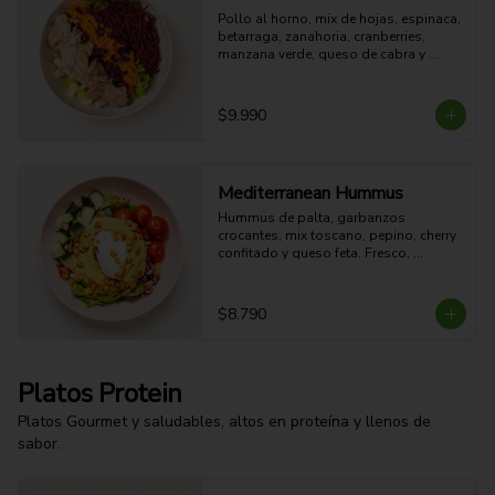
Pollo al horno, mix de hojas, espinaca, 
betarraga, zanahoria, cranberries, 
manzana verde, queso de cabra y 
aderezo de miel mostaza.

44g Proteina - 45g Carbohidratos - 
18g grasa - 9g Fibra - 499 Kcal
$9.990
Mediterranean Hummus
Hummus de palta, garbanzos 
crocantes, mix toscano, pepino, cherry 
confitado y queso feta. Fresco, 
cremoso, crocante y con sabor 
mediterráneo.

14g Proteina - 31g Carbohidratos - 
$8.790
23g grasa - 10g Fibra - 384 Kcal
Platos Protein
Platos Gourmet y saludables, altos en proteína y llenos de
sabor.