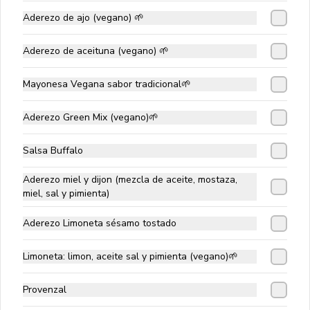
Aderezo de ajo (vegano) 🌱
$1.890
Aderezo de aceituna (vegano) 🌱
Agua mineral sin gas 330 cc
Mayonesa Vegana sabor tradicional🌱
Aderezo Green Mix (vegano)🌱
$1.890
Salsa Buffalo
Aderezo miel y dijon (mezcla de aceite, mostaza,
miel, sal y pimienta)
Bebida Pepsi Zero
Bebida Pepsi Zero en Lata
Aderezo Limoneta sésamo tostado
Limoneta: limon, aceite sal y pimienta (vegano)🌱
$1.990
Provenzal