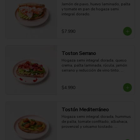
Jamón de pavo, huevo laminado, palta 
y tomate en pan de hogaza semi 
integral dorado.
$7.990
Toston Serrano
Hogaza semi integral dorada, queso 
crema, palta laminada, rúcula, jamón 
serrano y reducción de vino tinto. 

27g Proteina - 45g Carbohidratos - 
35g grasa - 9g Fibra - 714 Kcal
$4.990
Tostón Mediterráneo
Hogaza semi integral dorada, hummus 
de palta, tomate confitado, albahaca, 
provenzal y sésamo tostado. 
Cremoso, crocante y fresco.

8g Proteina - 38g Carbohidratos - 29g 