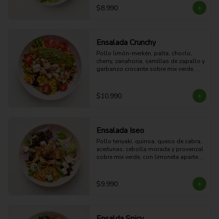
15g grasa - 4g Fibra - 578 Kcal
$8.990
Ensalada Crunchy
Pollo limón-merkén, palta, choclo, 
cherry, zanahoria, semillas de zapallo y 
garbanzo crocante sobre mix verde, 
con limoneta aparte. Fresca, proteica y 
crujiente.

47g Proteina - 26g Carbohidratos - 
$10.990
27g grasa - 8g Fibra - 539 Kcal
Ensalada Iseo
Pollo teriyaki, quinoa, queso de cabra, 
aceitunas, cebolla morada y provenzal 
sobre mix verde, con limoneta aparte. 

44g Proteina -30g Carbohidratos - 35g 
grasa - 5g Fibra - 633 Kcal
$9.990
Ensalda Spicy