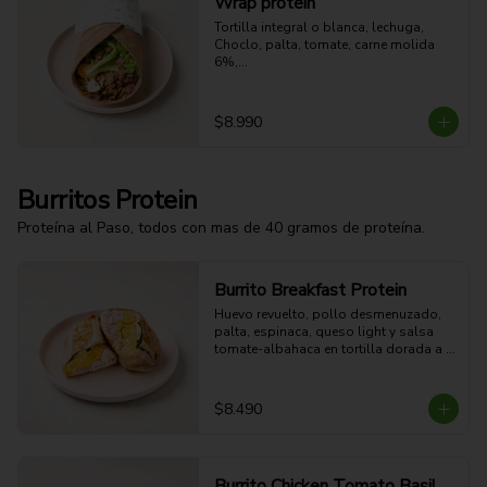
Wrap protein
Tortilla integral o blanca, lechuga,

Choclo, palta, tomate, carne molida 
6%,

Huevo duro, quinoa, aderezo a 
elección.
$8.990
Burritos Protein
Proteína al Paso, todos con mas de 40 gramos de proteína.
Burrito Breakfast Protein
Huevo revuelto, pollo desmenuzado, 
palta, espinaca, queso light y salsa 
tomate-albahaca en tortilla dorada a 
la plancha. 

$8.490
51g Proteina - 43g Carbohidratos - 
27g grasa - 6g Fibra - 640 Kcal
Burrito Chicken Tomato Basil