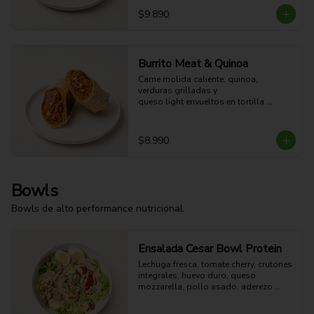
$9.890
Burrito Meat & Quinoa
Carne molida caliente, quinoa, 
verduras grilladas y 

queso light envueltos en tortilla 
dorada a la plancha. 

41g Proteina - 57g Carbohidratos - 
27g grasa - 7g Fibra - 654 Kcal
$8.990
Bowls
Bowls de alto performance nutricional.
Ensalada Cesar Bowl Protein
Lechuga fresca, tomate cherry, crutones 
integrales, huevo duro, queso 
mozzarella, pollo asado, aderezo 
CÉSAR y aderezo de limón.

54g Proteina - 51g Carbohidratos - 