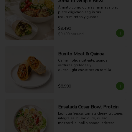
Arma tu Wrap o Bowl
Ármalo como quieras, en masa o al 
plato eligiendo según tus 
requerimientos y gustos.
$9.490
$9.490
por und
Burrito Meat & Quinoa
Carne molida caliente, quinoa, 
verduras grilladas y 

queso light envueltos en tortilla 
dorada a la plancha. 

41g Proteina - 57g Carbohidratos - 
27g grasa - 7g Fibra - 654 Kcal
$8.990
Ensalada Cesar Bowl Protein
Lechuga fresca, tomate cherry, crutones 
integrales, huevo duro, queso 
mozzarella, pollo asado, aderezo 
CÉSAR y aderezo de limón.
