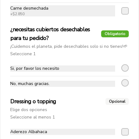
agave, con un cremoso relleno de 
mantequilla de maní y una cobertura 
Carne desmechada
de chocolate semiamargo.
+
$2.850
$2.990
¿necesitas cubiertos desechables
Obligatorio
para tu pedido?
Bebestibles
¡Cuidemos el planeta, pide desechables solo si no tienes!🌱
Seleccione 1
Agua Saborizada Mas
La combinación perfecta entre lo 
Si, por favor los necesito
refrescante del agua y lo rico del jugo 
de fruta natural.
No, muchas gracias.
$1.990
Dressing o topping
Opcional
Elige dos opciones
Agua mineral con gas 330 cc
Seleccione al menos 1
Aderezo Albahaca