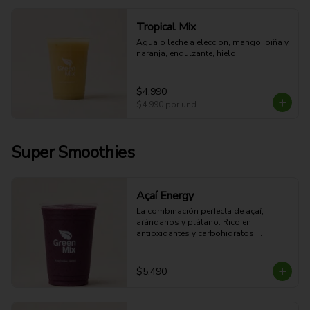
Tropical Mix
Agua o leche a eleccion, mango, piña y 
naranja, endulzante, hielo.
$4.990
$4.990
por und
Super Smoothies
Açaí Energy
La combinación perfecta de açaí, 
arándanos y plátano. Rico en 
antioxidantes y carbohidratos 
naturales que ayudan a mantener tu 
energía durante el día.
$5.490