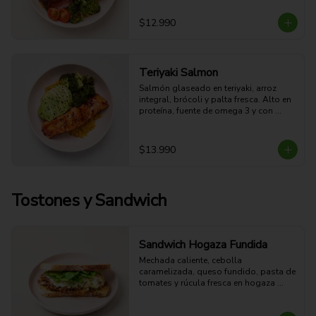
fresco a hierbas.

48g Proteina - 49g Carbohidratos - 
$12.990
30g grasa - 6.5g Fibra - 661 Kcal
Teriyaki Salmon
Salmón glaseado en teriyaki, arroz 
integral, brócoli y palta fresca. Alto en 
proteína, fuente de omega 3 y con 
sabor oriental dulce-salado.

37g Proteina - 39g Carbohidratos - 
27g grasa - 7g Fibra - 546 Kcal
$13.990
Tostones y Sandwich
Sandwich Hogaza Fundida
Mechada caliente, cebolla 
caramelizada, queso fundido, pasta de 
tomates y rúcula fresca en hogaza 
semi integral dorada. Jugosa, crocante 
y fundente.
