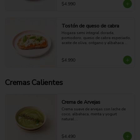
grasa - 7g Fibra - 444 Kcal
$4.990
Tostón de queso de cabra
Hogaza semi integral dorada, 
pomodoro, queso de cabra especiado, 
aceite de oliva, orégano y albahaca 
fresca.

17g Proteina - 32g Carbohidratos - 
35g grasa - 4g Fibra - 510 Kcal
$4.990
Cremas Calientes
Crema de Arvejas
Crema suave de arvejas con leche de 
coco, albahaca, menta y yogurt 
natural.

Fresca, cremosa y aromática.
$4.490