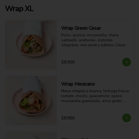
Wrap XL
Wrap Green Cesar
Pollo, quinoa, mozzarella, cherry 
salteado, aceitunas, crutones 
integrales, mix verde y aderezo César.
$8.990
Wrap Mexicano
Masa integral o blanca, lechuga fresca, 
tomate, choclo, guacamole, queso 
mozzarella granulado, arroz green, 
pollo al horno y aderezo Spice Red.
$8.890