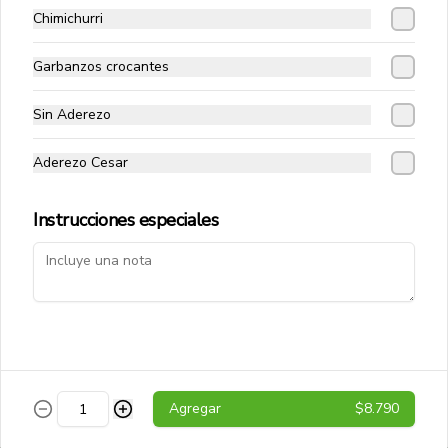
Vitamin Water
Chimichurri
Agua saborizada Vitamin Water 
Energy, con un toque refrescante y 
Garbanzos crocantes
energético. Ideal para mantenerse 
hidratado mientras disfrutas de un 
sabor delicioso.
Sin Aderezo
$2.190
Aderezo Cesar
Instrucciones especiales
Conócenos
Agregar
$8.790
Despacho