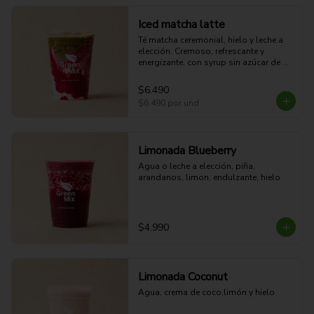
Iced matcha latte
Té matcha ceremonial, hielo y leche a 
elección. Cremoso, refrescante y 
energizante, con syrup sin azúcar de 
elaboración propia e infusionado con 
fruta real para un sabor único y natural.
$6.490
$6.490
por und
Limonada Blueberry
Agua o leche a elección, piña, 
arandanos, limon, endulzante, hielo
$4.990
Limonada Coconut
Agua, crema de coco,limón y hielo