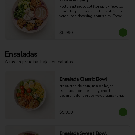
Pollo salteado, coliflor spicy, repollo 
morado, pepino y cebollín sobre mix 
verde, con dressing sour spicy. Fresca, 
ligera y con un toque picante.

42g Proteina - 16g Carbohidratos - 
10g grasa - 5g Fibra - 329 Kcal
$9.990
Ensaladas
Altas en proteína, bajas en calorias.
Ensalada Classic Bowl
croquetas de atún, mix de hojas, 
espinaca, tomate cherry, choclo 
desgranado, poroto verde, zanahoria, 
queso azul, huevo duro y aderezo de 
miel mostaza.
$9.990
Ensalada Sweet Bowl