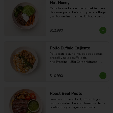
Hot Honey
Camote asado con miel y merkén, pino 
de carne, palta, brócoli,  queso cottage 
y un toque final de miel. Dulce, picante, 
cremoso y alto en proteína.

39g Proteina - 57g Carbohidratos - 
35g grasa - 10g Fibra - 686 Kcal
$12.990
Pollo Buffalo Crujiente
Pollo panko al horno, papas asadas, 
brócoli y salsa buffalo fit.

44g Proteina - 35g Carbohidratos - 
19g grasa - 5g Fibra - 470 Kcal
$10.990
Roast Beef Pesto
Láminas de roast beef, arroz integral, 
papas asadas, brócoli, tomates cherry 
confitados y vinagreta de pesto. 
Proteico, contundente y con sabor 