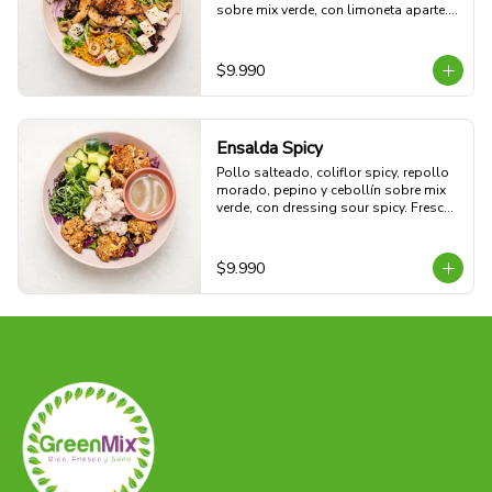
sobre mix verde, con limoneta aparte. 

44g Proteina -30g Carbohidratos - 35g 
grasa - 5g Fibra - 633 Kcal
$9.990
Ensalda Spicy
Pollo salteado, coliflor spicy, repollo 
morado, pepino y cebollín sobre mix 
verde, con dressing sour spicy. Fresca, 
ligera y con un toque picante.

42g Proteina - 16g Carbohidratos - 
10g grasa - 5g Fibra - 329 Kcal
$9.990