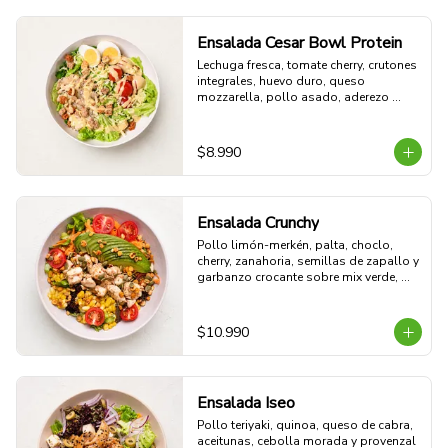
Ensalada Cesar Bowl Protein
Lechuga fresca, tomate cherry, crutones 
integrales, huevo duro, queso 
mozzarella, pollo asado, aderezo 
CÉSAR y aderezo de limón.

54g Proteina - 51g Carbohidratos - 
15g grasa - 4g Fibra - 578 Kcal
$8.990
Ensalada Crunchy
Pollo limón-merkén, palta, choclo, 
cherry, zanahoria, semillas de zapallo y 
garbanzo crocante sobre mix verde, 
con limoneta aparte. Fresca, proteica y 
crujiente.

47g Proteina - 26g Carbohidratos - 
$10.990
27g grasa - 8g Fibra - 539 Kcal
Ensalada Iseo
Pollo teriyaki, quinoa, queso de cabra, 
aceitunas, cebolla morada y provenzal 