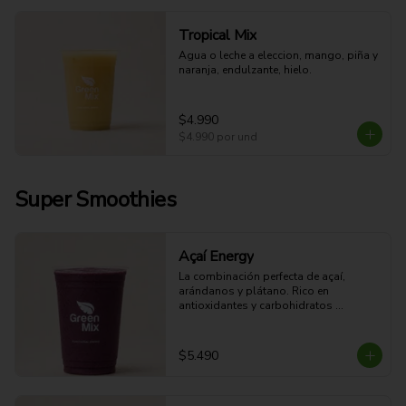
Tropical Mix
Agua o leche a eleccion, mango, piña y 
naranja, endulzante, hielo.
$4.990
$4.990
por und
Super Smoothies
Açaí Energy
La combinación perfecta de açaí, 
arándanos y plátano. Rico en 
antioxidantes y carbohidratos 
naturales que ayudan a mantener tu 
energía durante el día.
$5.490