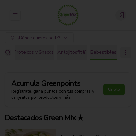
Abrir menu de navegación
Login
¿Dónde quieres pedir?
ostre Proteicos y Snacks
Antojitosfit®
Bebestibles
Acumula
Greenpoints
Únete
Regístrate, gana puntos con tus compras y
canjealos por productos y más
Destacados Green Mix ★