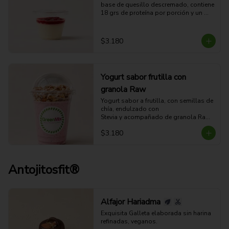
base de quesillo descremado, contiene 
18 grs de proteína por porción y un 
exquisito sabor a mousse de coco con 
un toque de salsa de berries.
$3.180
Yogurt sabor frutilla con
granola Raw
Yogurt sabor a frutilla, con semillas de 
chía, endulzado con 

Stevia y acompañado de granola Raw.

(no apto para veganos).
$3.180
Antojitosfit®
Alfajor Hariadma
Exquisita Galleta elaborada sin harina 
refinadas, veganos.