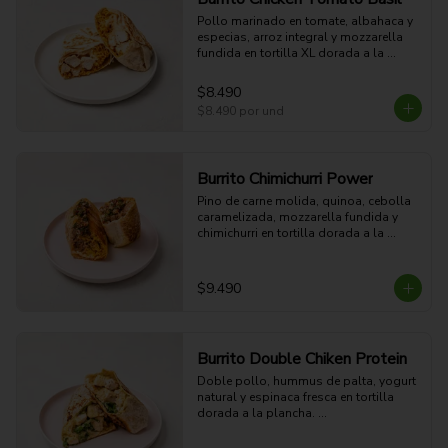
Pollo marinado en tomate, albahaca y 
especias, arroz integral y mozzarella 
fundida en tortilla XL dorada a la 
plancha. Suave, proteico y con sabor 
mediterráneo.

$8.490
54g Proteina - 51g Carbohidratos - 
$8.490
por und
15g grasa - 4g Fibra - 578 Kcal
Burrito Chimichurri Power
Pino de carne molida, quinoa, cebolla 
caramelizada, mozzarella fundida y 
chimichurri en tortilla dorada a la 
plancha. Potente, jugoso y con sabor 
parrillero.

45g Proteina - 58g Carbohidratos - 
$9.490
36g grasa - 6g Fibra - 748 Kcal
Burrito Double Chiken Protein
Doble pollo, hummus de palta, yogurt 
natural y espinaca fresca en tortilla 
dorada a la plancha. 

85g Proteina - 49g Carbohidratos - 
25g grasa - 7g Fibra - 839 Kcal