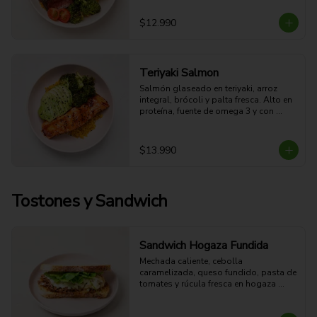
fresco a hierbas.

48g Proteina - 49g Carbohidratos - 
$12.990
30g grasa - 6.5g Fibra - 661 Kcal
Teriyaki Salmon
Salmón glaseado en teriyaki, arroz 
integral, brócoli y palta fresca. Alto en 
proteína, fuente de omega 3 y con 
sabor oriental dulce-salado.

37g Proteina - 39g Carbohidratos - 
27g grasa - 7g Fibra - 546 Kcal
$13.990
Tostones y Sandwich
Sandwich Hogaza Fundida
Mechada caliente, cebolla 
caramelizada, queso fundido, pasta de 
tomates y rúcula fresca en hogaza 
semi integral dorada. Jugosa, crocante 
y fundente.
