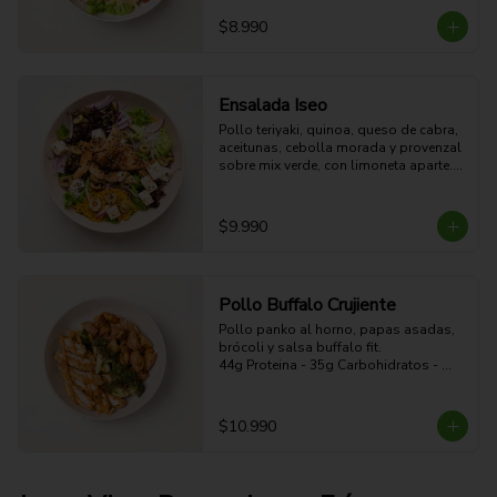
54g Proteina - 51g Carbohidratos - 
15g grasa - 4g Fibra - 578 Kcal
$8.990
Ensalada Iseo
Pollo teriyaki, quinoa, queso de cabra, 
aceitunas, cebolla morada y provenzal 
sobre mix verde, con limoneta aparte. 

44g Proteina -30g Carbohidratos - 35g 
grasa - 5g Fibra - 633 Kcal
$9.990
Pollo Buffalo Crujiente
Pollo panko al horno, papas asadas, 
brócoli y salsa buffalo fit.

44g Proteina - 35g Carbohidratos - 
19g grasa - 5g Fibra - 470 Kcal
$10.990