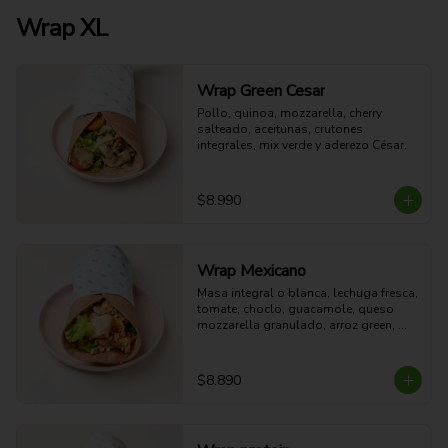
Wrap XL
Wrap Green Cesar
Pollo, quinoa, mozzarella, cherry 
salteado, aceitunas, crutones 
integrales, mix verde y aderezo César.
$8.990
Wrap Mexicano
Masa integral o blanca, lechuga fresca, 
tomate, choclo, guacamole, queso 
mozzarella granulado, arroz green, 
pollo al horno y aderezo Spice Red.
$8.890