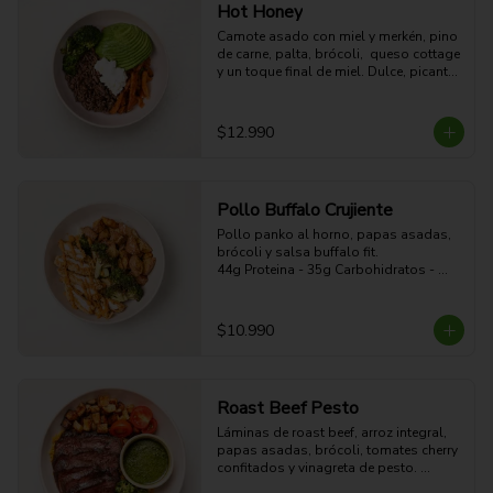
Hot Honey
Camote asado con miel y merkén, pino 
de carne, palta, brócoli,  queso cottage 
y un toque final de miel. Dulce, picante, 
cremoso y alto en proteína.

39g Proteina - 57g Carbohidratos - 
35g grasa - 10g Fibra - 686 Kcal
$12.990
Pollo Buffalo Crujiente
Pollo panko al horno, papas asadas, 
brócoli y salsa buffalo fit.

44g Proteina - 35g Carbohidratos - 
19g grasa - 5g Fibra - 470 Kcal
$10.990
Roast Beef Pesto
Láminas de roast beef, arroz integral, 
papas asadas, brócoli, tomates cherry 
confitados y vinagreta de pesto. 
Proteico, contundente y con sabor 