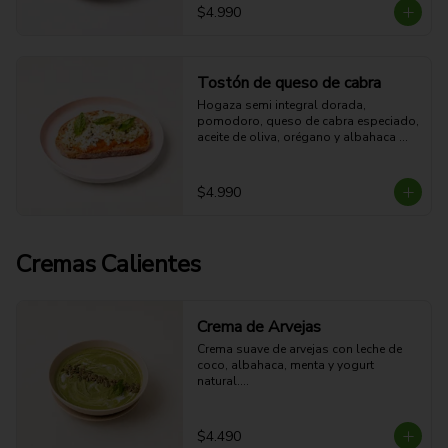
grasa - 7g Fibra - 444 Kcal
$4.990
Tostón de queso de cabra
Hogaza semi integral dorada, 
pomodoro, queso de cabra especiado, 
aceite de oliva, orégano y albahaca 
fresca.

17g Proteina - 32g Carbohidratos - 
35g grasa - 4g Fibra - 510 Kcal
$4.990
Cremas Calientes
Crema de Arvejas
Crema suave de arvejas con leche de 
coco, albahaca, menta y yogurt 
natural.

Fresca, cremosa y aromática.
$4.490