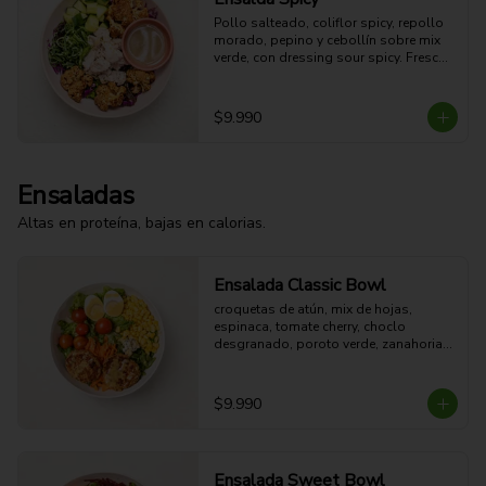
Pollo salteado, coliflor spicy, repollo 
morado, pepino y cebollín sobre mix 
verde, con dressing sour spicy. Fresca, 
ligera y con un toque picante.

42g Proteina - 16g Carbohidratos - 
10g grasa - 5g Fibra - 329 Kcal
$9.990
Ensaladas
Altas en proteína, bajas en calorias.
Ensalada Classic Bowl
croquetas de atún, mix de hojas, 
espinaca, tomate cherry, choclo 
desgranado, poroto verde, zanahoria, 
queso azul, huevo duro y aderezo de 
miel mostaza.
$9.990
Ensalada Sweet Bowl