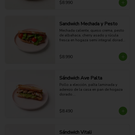
28g Proteina - 63g Carbohidratos - 
$8.990
31g grasa - 8g Fibra - 648 Kcal
Sandwich Mechada y Pesto
Mechada caliente, queso crema, pesto 
de albahaca, cherry asado y rúcula 
fresca en hogaza semi integral dorada.

28g Proteina - 62g Carbohidratos - 
45g grasa - 8g Fibra - 778 Kcal
$8.990
Sándwich Ave Palta
Pollo a elección, palta laminada y 
aderezo de la casa en pan de hogaza 
dorado.

29g Proteína - 65g Carbohidratos - 
41g grasa - 12g Fibra - 747 Kcal
$8.490
Sándwich Vitali