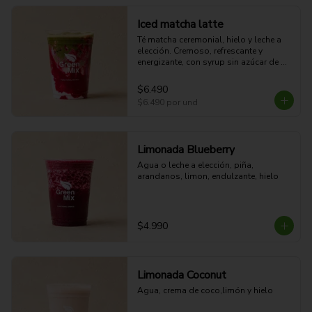
Iced matcha latte
Té matcha ceremonial, hielo y leche a 
elección. Cremoso, refrescante y 
energizante, con syrup sin azúcar de 
elaboración propia e infusionado con 
fruta real para un sabor único y natural.
$6.490
$6.490
por und
Limonada Blueberry
Agua o leche a elección, piña, 
arandanos, limon, endulzante, hielo
$4.990
Limonada Coconut
Agua, crema de coco,limón y hielo