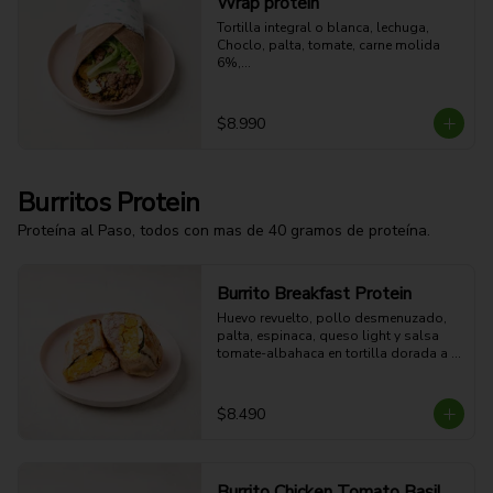
Wrap protein
Tortilla integral o blanca, lechuga,

Choclo, palta, tomate, carne molida 
6%,

Huevo duro, quinoa, aderezo a 
elección.
$8.990
Burritos Protein
Proteína al Paso, todos con mas de 40 gramos de proteína.
Burrito Breakfast Protein
Huevo revuelto, pollo desmenuzado, 
palta, espinaca, queso light y salsa 
tomate-albahaca en tortilla dorada a 
la plancha. 

$8.490
51g Proteina - 43g Carbohidratos - 
27g grasa - 6g Fibra - 640 Kcal
Burrito Chicken Tomato Basil