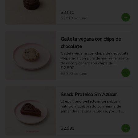
$3.510
$3.510
por und
Galleta vegana con chips de
chocolate
Galleta vegana con chips de chocolate

Preparada con puré de manzana, aceite 
de coco y generosos chips de 
$2.890
chocolate. Una galleta suave, húmeda 
y 100% vegana, perfecta para disfrutar 
$2.890
por und
en cualquier momento.
Snack Proteico Sin Azúcar
El equilibrio perfecto entre sabor y 
nutrición. Elaborado con harina de 
almendras, avena, alulosa, yogurt 
proteico, cacao amargo, huevo y un 
scoop de proteína. Alto en proteínas y 
sin azúcar añadida, es ideal para 
$2.990
consumir antes o después del 
entrenamiento, o como una colación 