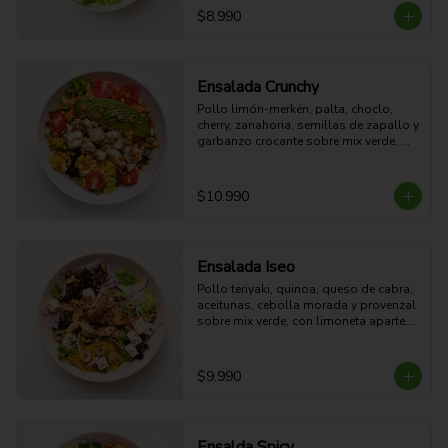
15g grasa - 4g Fibra - 578 Kcal
$8.990
Ensalada Crunchy
Pollo limón-merkén, palta, choclo, 
cherry, zanahoria, semillas de zapallo y 
garbanzo crocante sobre mix verde, 
con limoneta aparte. Fresca, proteica y 
crujiente.

47g Proteina - 26g Carbohidratos - 
$10.990
27g grasa - 8g Fibra - 539 Kcal
Ensalada Iseo
Pollo teriyaki, quinoa, queso de cabra, 
aceitunas, cebolla morada y provenzal 
sobre mix verde, con limoneta aparte. 

44g Proteina -30g Carbohidratos - 35g 
grasa - 5g Fibra - 633 Kcal
$9.990
Ensalda Spicy