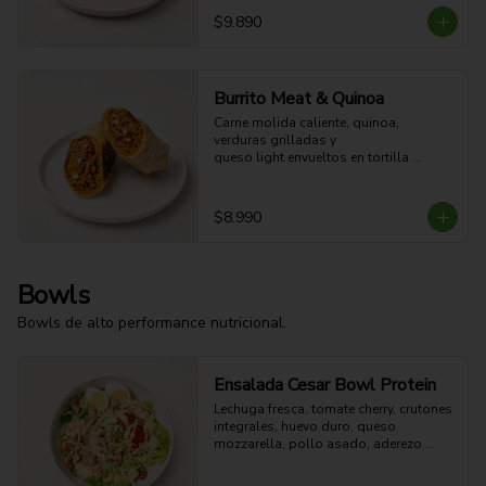
$9.890
Burrito Meat & Quinoa
Carne molida caliente, quinoa, 
verduras grilladas y 

queso light envueltos en tortilla 
dorada a la plancha. 

41g Proteina - 57g Carbohidratos - 
27g grasa - 7g Fibra - 654 Kcal
$8.990
Bowls
Bowls de alto performance nutricional.
Ensalada Cesar Bowl Protein
Lechuga fresca, tomate cherry, crutones 
integrales, huevo duro, queso 
mozzarella, pollo asado, aderezo 
CÉSAR y aderezo de limón.

54g Proteina - 51g Carbohidratos - 