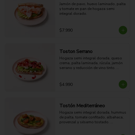
Jamón de pavo, huevo laminado, palta 
y tomate en pan de hogaza semi 
integral dorado.
$7.990
Toston Serrano
Hogaza semi integral dorada, queso 
crema, palta laminada, rúcula, jamón 
serrano y reducción de vino tinto. 

27g Proteina - 45g Carbohidratos - 
35g grasa - 9g Fibra - 714 Kcal
$4.990
Tostón Mediterráneo
Hogaza semi integral dorada, hummus 
de palta, tomate confitado, albahaca, 
provenzal y sésamo tostado. 
Cremoso, crocante y fresco.

8g Proteina - 38g Carbohidratos - 29g 