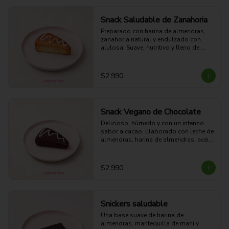
saludable durante el día.(62g)
Snack Saludable de Zanahoria
Preparado con harina de almendras, 
zanahoria natural y endulzado con 
alulosa. Suave, nutritivo y lleno de 
sabor, es una excelente alternativa para 
quienes buscan un snack liviano, sin 
azúcar añadida y elaborado con 
$2.990
ingredientes reales.(62g)
Snack Vegano de Chocolate
Delicioso, húmedo y con un intenso 
sabor a cacao. Elaborado con leche de 
almendras, harina de almendras, aceite 
de coco y azúcar rubia, sin ingredientes 
de origen animal. Una opción 100% 
vegana, sustentable y perfecta para 
$2.990
disfrutar un antojo dulce. (62g)
Snickers saludable
Una base suave de harina de 
almendras, mantequilla de maní y 