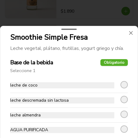
$1.890
Agua mineral sin gas 330 cc
Smoothie Simple Fresa
Leche vegetal, plátano, frutillas, yogurt griego y chía.
Base de la bebida
Obligatorio
$1.890
Seleccione 1
leche de coco
Bebida Pepsi Zero
Bebida Pepsi Zero en Lata
leche descremada sin lactosa
leche almendra
$1.990
AGUA PURIFICADA