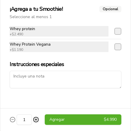
Vitamin Water
¡Agrega a tu Smoothie!
Opcional
Agua saborizada Vitamin Water 
Seleccione al menos 1
Energy, con un toque refrescante y 
energético. Ideal para mantenerse 
hidratado mientras disfrutas de un 
Whey protein
sabor delicioso.
+
$2.490
$2.190
Whey Protein Vegana
+
$1.190
Instrucciones especiales
Conócenos
Agregar
$4.990
Despacho