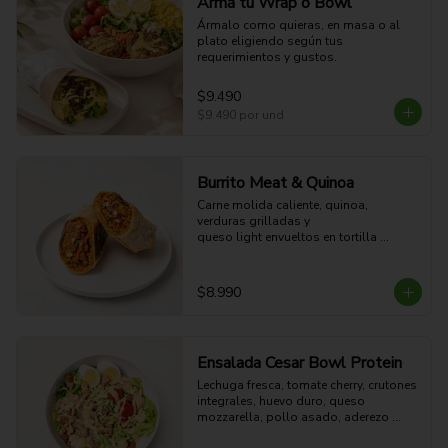
Arma tu Wrap o Bowl
Ármalo como quieras, en masa o al 
plato eligiendo según tus 
requerimientos y gustos.
$9.490
$9.490
por und
Burrito Meat & Quinoa
Carne molida caliente, quinoa, 
verduras grilladas y 

queso light envueltos en tortilla 
dorada a la plancha. 

41g Proteina - 57g Carbohidratos - 
27g grasa - 7g Fibra - 654 Kcal
$8.990
Ensalada Cesar Bowl Protein
Lechuga fresca, tomate cherry, crutones 
integrales, huevo duro, queso 
mozzarella, pollo asado, aderezo 
CÉSAR y aderezo de limón.
