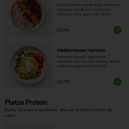
Pollo al horno, mix de hojas, espinaca, 
betarraga, zanahoria, cranberries, 
manzana verde, queso de cabra y 
aderezo de miel mostaza.

44g Proteina - 45g Carbohidratos - 
18g grasa - 9g Fibra - 499 Kcal
$9.990
Mediterranean Hummus
Hummus de palta, garbanzos 
crocantes, mix toscano, pepino, cherry 
confitado y queso feta. Fresco, 
cremoso, crocante y con sabor 
mediterráneo.

14g Proteina - 31g Carbohidratos - 
$8.790
23g grasa - 10g Fibra - 384 Kcal
Platos Protein
Platos Gourmet y saludables, altos en proteína y llenos de
sabor.