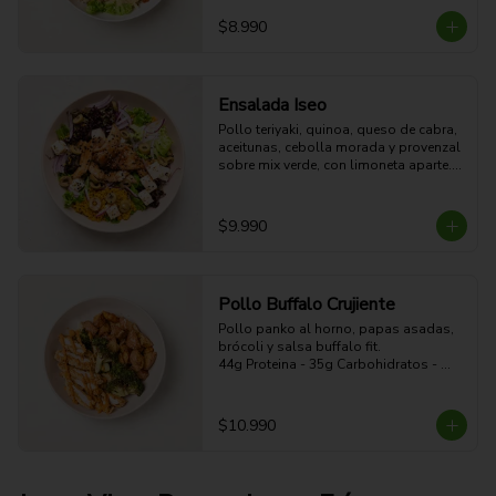
54g Proteina - 51g Carbohidratos - 
15g grasa - 4g Fibra - 578 Kcal
$8.990
Ensalada Iseo
Pollo teriyaki, quinoa, queso de cabra, 
aceitunas, cebolla morada y provenzal 
sobre mix verde, con limoneta aparte. 

44g Proteina -30g Carbohidratos - 35g 
grasa - 5g Fibra - 633 Kcal
$9.990
Pollo Buffalo Crujiente
Pollo panko al horno, papas asadas, 
brócoli y salsa buffalo fit.

44g Proteina - 35g Carbohidratos - 
19g grasa - 5g Fibra - 470 Kcal
$10.990