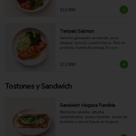
fresco a hierbas.

48g Proteina - 49g Carbohidratos - 
$12.990
30g grasa - 6.5g Fibra - 661 Kcal
Teriyaki Salmon
Salmón glaseado en teriyaki, arroz 
integral, brócoli y palta fresca. Alto en 
proteína, fuente de omega 3 y con 
sabor oriental dulce-salado.

37g Proteina - 39g Carbohidratos - 
27g grasa - 7g Fibra - 546 Kcal
$13.990
Tostones y Sandwich
Sandwich Hogaza Fundida
Mechada caliente, cebolla 
caramelizada, queso fundido, pasta de 
tomates y rúcula fresca en hogaza 
semi integral dorada. Jugosa, crocante 
y fundente.
