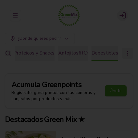
Abrir menu de navegación
Login
¿Dónde quieres pedir?
ostre Proteicos y Snacks
Antojitosfit®
Bebestibles
Acumula
Greenpoints
Únete
Regístrate, gana puntos con tus compras y
canjealos por productos y más
Destacados Green Mix ★