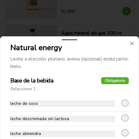
$1.890
Agua mineral sin gas 330 cc
Natural energy
Leche a elección, platano, avena (opcional) endulzante,
hielo.
$1.890
Base de la bebida
Obligatorio
Bebida Pepsi Zero
Seleccione 1
Bebida Pepsi Zero en Lata
leche de coco
leche descremada sin lactosa
$1.990
leche almendra