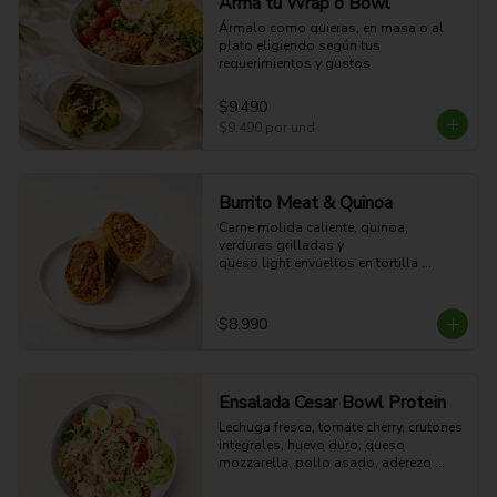
Arma tu Wrap o Bowl
Ármalo como quieras, en masa o al 
plato eligiendo según tus 
requerimientos y gustos.
$9.490
$9.490
por und
Burrito Meat & Quinoa
Carne molida caliente, quinoa, 
verduras grilladas y 

queso light envueltos en tortilla 
dorada a la plancha. 

41g Proteina - 57g Carbohidratos - 
27g grasa - 7g Fibra - 654 Kcal
$8.990
Ensalada Cesar Bowl Protein
Lechuga fresca, tomate cherry, crutones 
integrales, huevo duro, queso 
mozzarella, pollo asado, aderezo 
CÉSAR y aderezo de limón.
