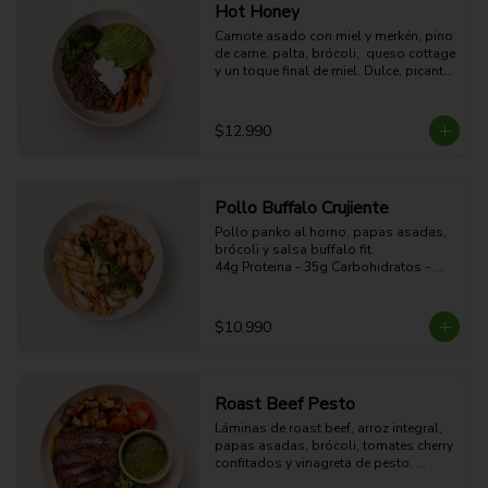
Hot Honey
Camote asado con miel y merkén, pino 
de carne, palta, brócoli,  queso cottage 
y un toque final de miel. Dulce, picante, 
cremoso y alto en proteína.

39g Proteina - 57g Carbohidratos - 
35g grasa - 10g Fibra - 686 Kcal
$12.990
Pollo Buffalo Crujiente
Pollo panko al horno, papas asadas, 
brócoli y salsa buffalo fit.

44g Proteina - 35g Carbohidratos - 
19g grasa - 5g Fibra - 470 Kcal
$10.990
Roast Beef Pesto
Láminas de roast beef, arroz integral, 
papas asadas, brócoli, tomates cherry 
confitados y vinagreta de pesto. 
Proteico, contundente y con sabor 