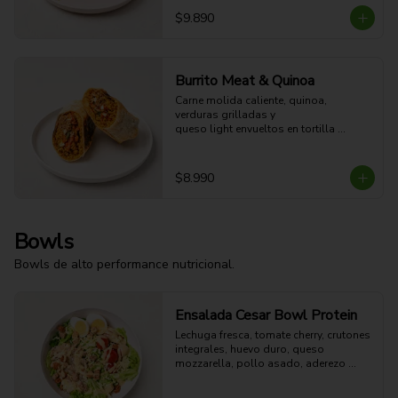
$9.890
Burrito Meat & Quinoa
Carne molida caliente, quinoa, 
verduras grilladas y 

queso light envueltos en tortilla 
dorada a la plancha. 

41g Proteina - 57g Carbohidratos - 
27g grasa - 7g Fibra - 654 Kcal
$8.990
Bowls
Bowls de alto performance nutricional.
Ensalada Cesar Bowl Protein
Lechuga fresca, tomate cherry, crutones 
integrales, huevo duro, queso 
mozzarella, pollo asado, aderezo 
CÉSAR y aderezo de limón.

54g Proteina - 51g Carbohidratos - 