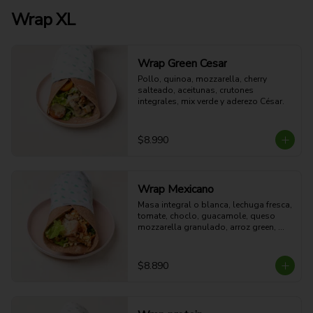
Wrap XL
Wrap Green Cesar
Pollo, quinoa, mozzarella, cherry 
salteado, aceitunas, crutones 
integrales, mix verde y aderezo César.
$8.990
Wrap Mexicano
Masa integral o blanca, lechuga fresca, 
tomate, choclo, guacamole, queso 
mozzarella granulado, arroz green, 
pollo al horno y aderezo Spice Red.
$8.890