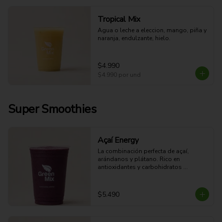
Tropical Mix
Agua o leche a eleccion, mango, piña y 
naranja, endulzante, hielo.
$4.990
$4.990
por und
Super Smoothies
Açaí Energy
La combinación perfecta de açaí, 
arándanos y plátano. Rico en 
antioxidantes y carbohidratos 
naturales que ayudan a mantener tu 
energía durante el día.
$5.490