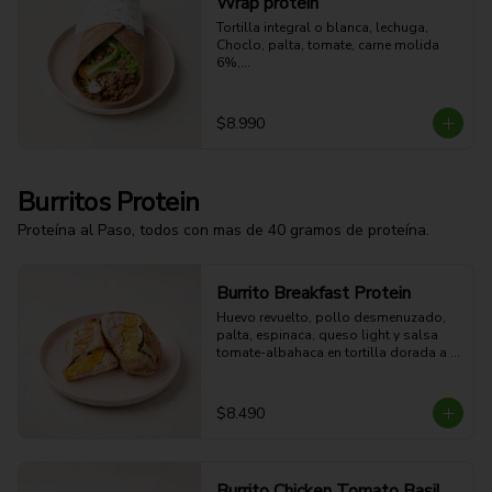
Wrap protein
Tortilla integral o blanca, lechuga,

Choclo, palta, tomate, carne molida 
6%,

Huevo duro, quinoa, aderezo a 
elección.
$8.990
Burritos Protein
Proteína al Paso, todos con mas de 40 gramos de proteína.
Burrito Breakfast Protein
Huevo revuelto, pollo desmenuzado, 
palta, espinaca, queso light y salsa 
tomate-albahaca en tortilla dorada a 
la plancha. 

$8.490
51g Proteina - 43g Carbohidratos - 
27g grasa - 6g Fibra - 640 Kcal
Burrito Chicken Tomato Basil