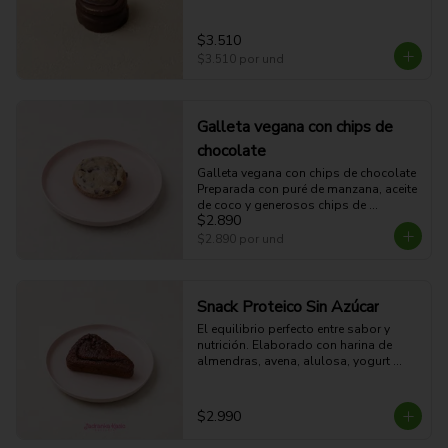
$3.510
$3.510
por und
Galleta vegana con chips de
chocolate
Galleta vegana con chips de chocolate

Preparada con puré de manzana, aceite 
de coco y generosos chips de 
$2.890
chocolate. Una galleta suave, húmeda 
y 100% vegana, perfecta para disfrutar 
$2.890
por und
en cualquier momento.
Snack Proteico Sin Azúcar
El equilibrio perfecto entre sabor y 
nutrición. Elaborado con harina de 
almendras, avena, alulosa, yogurt 
proteico, cacao amargo, huevo y un 
scoop de proteína. Alto en proteínas y 
sin azúcar añadida, es ideal para 
$2.990
consumir antes o después del 
entrenamiento, o como una colación 