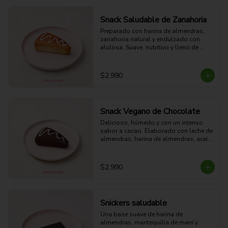
saludable durante el día.(62g)
Snack Saludable de Zanahoria
Preparado con harina de almendras, 
zanahoria natural y endulzado con 
alulosa. Suave, nutritivo y lleno de 
sabor, es una excelente alternativa para 
quienes buscan un snack liviano, sin 
azúcar añadida y elaborado con 
$2.990
ingredientes reales.(62g)
Snack Vegano de Chocolate
Delicioso, húmedo y con un intenso 
sabor a cacao. Elaborado con leche de 
almendras, harina de almendras, aceite 
de coco y azúcar rubia, sin ingredientes 
de origen animal. Una opción 100% 
vegana, sustentable y perfecta para 
$2.990
disfrutar un antojo dulce. (62g)
Snickers saludable
Una base suave de harina de 
almendras, mantequilla de maní y 