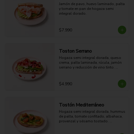
Jamón de pavo, huevo laminado, palta 
y tomate en pan de hogaza semi 
integral dorado.
$7.990
Toston Serrano
Hogaza semi integral dorada, queso 
crema, palta laminada, rúcula, jamón 
serrano y reducción de vino tinto. 

27g Proteina - 45g Carbohidratos - 
35g grasa - 9g Fibra - 714 Kcal
$4.990
Tostón Mediterráneo
Hogaza semi integral dorada, hummus 
de palta, tomate confitado, albahaca, 
provenzal y sésamo tostado. 
Cremoso, crocante y fresco.

8g Proteina - 38g Carbohidratos - 29g 