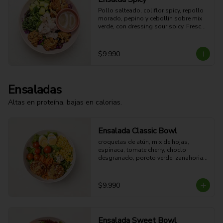
Pollo salteado, coliflor spicy, repollo 
morado, pepino y cebollín sobre mix 
verde, con dressing sour spicy. Fresca, 
ligera y con un toque picante.

42g Proteina - 16g Carbohidratos - 
10g grasa - 5g Fibra - 329 Kcal
$9.990
Ensaladas
Altas en proteína, bajas en calorias.
Ensalada Classic Bowl
croquetas de atún, mix de hojas, 
espinaca, tomate cherry, choclo 
desgranado, poroto verde, zanahoria, 
queso azul, huevo duro y aderezo de 
miel mostaza.
$9.990
Ensalada Sweet Bowl