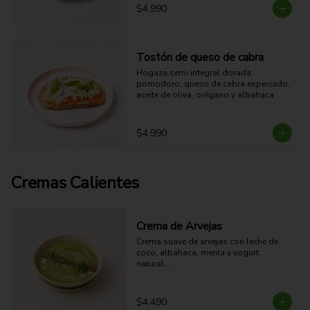
grasa - 7g Fibra - 444 Kcal
$4.990
Tostón de queso de cabra
Hogaza semi integral dorada, 
pomodoro, queso de cabra especiado, 
aceite de oliva, orégano y albahaca 
fresca.

17g Proteina - 32g Carbohidratos - 
35g grasa - 4g Fibra - 510 Kcal
$4.990
Cremas Calientes
Crema de Arvejas
Crema suave de arvejas con leche de 
coco, albahaca, menta y yogurt 
natural.

Fresca, cremosa y aromática.
$4.490