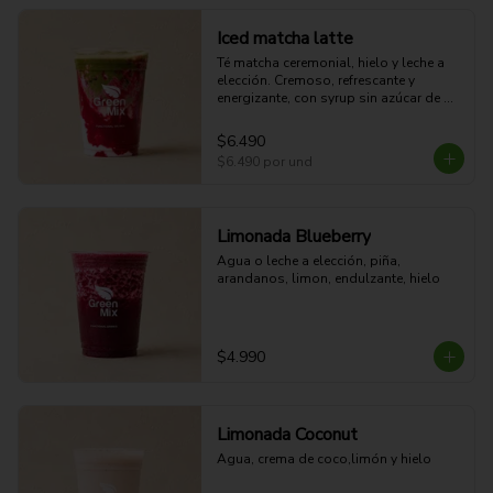
Iced matcha latte
Té matcha ceremonial, hielo y leche a 
elección. Cremoso, refrescante y 
energizante, con syrup sin azúcar de 
elaboración propia e infusionado con 
fruta real para un sabor único y natural.
$6.490
$6.490
por und
Limonada Blueberry
Agua o leche a elección, piña, 
arandanos, limon, endulzante, hielo
$4.990
Limonada Coconut
Agua, crema de coco,limón y hielo