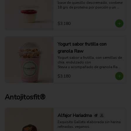
base de quesillo descremado, contiene 
18 grs de proteína por porción y un 
exquisito sabor a mousse de coco con 
un toque de salsa de berries.
$3.180
Yogurt sabor frutilla con
granola Raw
Yogurt sabor a frutilla, con semillas de 
chía, endulzado con 

Stevia y acompañado de granola Raw.

(no apto para veganos).
$3.180
Antojitosfit®
Alfajor Hariadma
Exquisita Galleta elaborada sin harina 
refinadas, veganos.