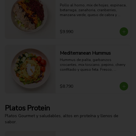
Pollo al horno, mix de hojas, espinaca, 
betarraga, zanahoria, cranberries, 
manzana verde, queso de cabra y 
aderezo de miel mostaza.

44g Proteina - 45g Carbohidratos - 
18g grasa - 9g Fibra - 499 Kcal
$9.990
Mediterranean Hummus
Hummus de palta, garbanzos 
crocantes, mix toscano, pepino, cherry 
confitado y queso feta. Fresco, 
cremoso, crocante y con sabor 
mediterráneo.

14g Proteina - 31g Carbohidratos - 
$8.790
23g grasa - 10g Fibra - 384 Kcal
Platos Protein
Platos Gourmet y saludables, altos en proteína y llenos de
sabor.