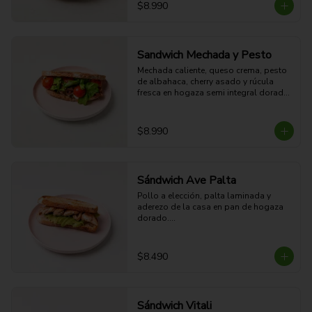
28g Proteina - 63g Carbohidratos - 
$8.990
31g grasa - 8g Fibra - 648 Kcal
Sandwich Mechada y Pesto
Mechada caliente, queso crema, pesto 
de albahaca, cherry asado y rúcula 
fresca en hogaza semi integral dorada.

28g Proteina - 62g Carbohidratos - 
45g grasa - 8g Fibra - 778 Kcal
$8.990
Sándwich Ave Palta
Pollo a elección, palta laminada y 
aderezo de la casa en pan de hogaza 
dorado.

29g Proteína - 65g Carbohidratos - 
41g grasa - 12g Fibra - 747 Kcal
$8.490
Sándwich Vitali