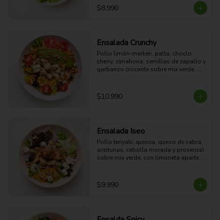
15g grasa - 4g Fibra - 578 Kcal
$8.990
Ensalada Crunchy
Pollo limón-merkén, palta, choclo, 
cherry, zanahoria, semillas de zapallo y 
garbanzo crocante sobre mix verde, 
con limoneta aparte. Fresca, proteica y 
crujiente.

47g Proteina - 26g Carbohidratos - 
$10.990
27g grasa - 8g Fibra - 539 Kcal
Ensalada Iseo
Pollo teriyaki, quinoa, queso de cabra, 
aceitunas, cebolla morada y provenzal 
sobre mix verde, con limoneta aparte. 

44g Proteina -30g Carbohidratos - 35g 
grasa - 5g Fibra - 633 Kcal
$9.990
Ensalda Spicy