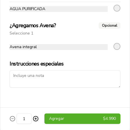
Vitamin Water
AGUA PURIFICADA
Agua saborizada Vitamin Water 
Energy, con un toque refrescante y 
energético. Ideal para mantenerse 
¿Agregamos Avena?
Opcional
hidratado mientras disfrutas de un 
sabor delicioso.
Seleccione 1
$2.190
Avena integral
Instrucciones especiales
Conócenos
Agregar
$4.990
Despacho