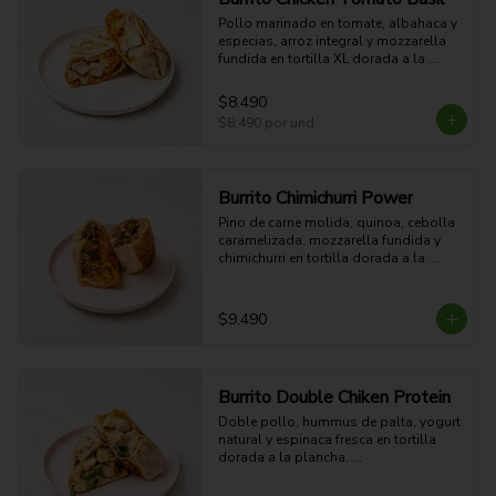
Pollo marinado en tomate, albahaca y 
especias, arroz integral y mozzarella 
fundida en tortilla XL dorada a la 
plancha. Suave, proteico y con sabor 
mediterráneo.

$8.490
54g Proteina - 51g Carbohidratos - 
$8.490
por und
15g grasa - 4g Fibra - 578 Kcal
Burrito Chimichurri Power
Pino de carne molida, quinoa, cebolla 
caramelizada, mozzarella fundida y 
chimichurri en tortilla dorada a la 
plancha. Potente, jugoso y con sabor 
parrillero.

45g Proteina - 58g Carbohidratos - 
$9.490
36g grasa - 6g Fibra - 748 Kcal
Burrito Double Chiken Protein
Doble pollo, hummus de palta, yogurt 
natural y espinaca fresca en tortilla 
dorada a la plancha. 

85g Proteina - 49g Carbohidratos - 
25g grasa - 7g Fibra - 839 Kcal