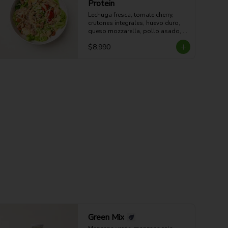
Protein
Lechuga fresca, tomate cherry, 
crutones integrales, huevo duro, 
queso mozzarella, pollo asado, 
aderezo CÉSAR y aderezo de 
$8.990
limón.

54g Proteina - 51g Carbohidratos - 
15g grasa - 4g Fibra - 578 Kcal
Green Mix