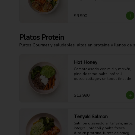
zanahoria, queso azul, huevo duro 
y aderezo de miel mostaza.
$9.990
Platos Protein
Platos Gourmet y saludables, altos en proteína y llenos de 
Hot Honey
Camote asado con miel y merkén, 
pino de carne, palta, brócoli,  
queso cottage y un toque final de 
miel. Dulce, picante, cremoso y 
alto en proteína.

39g Proteina - 57g Carbohidratos - 
$12.990
35g grasa - 10g Fibra - 686 Kcal
Teriyaki Salmon
Salmón glaseado en teriyaki, arroz 
integral, brócoli y palta fresca. 
Alto en proteína, fuente de omega 