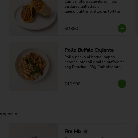
Carne molida caliente, quinoa, 
verduras grilladas y 

queso light envueltos en tortilla 
dorada a la plancha. 

41g Proteina - 57g Carbohidratos - 
27g grasa - 7g Fibra - 654 Kcal
$8.990
Pollo Buffalo Crujiente
Pollo panko al horno, papas 
asadas, brócoli y salsa buffalo fit.

44g Proteina - 35g Carbohidratos - 
19g grasa - 5g Fibra - 470 Kcal
$10.990
propósito.
Fire Mix