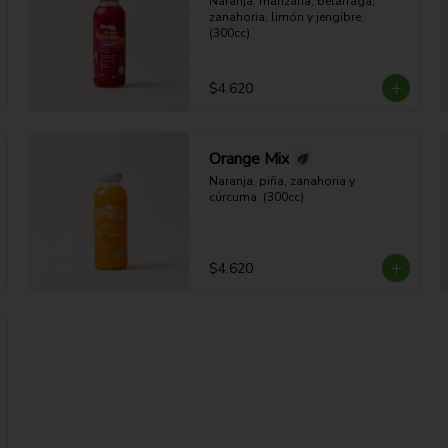
Naranja, manzana, betarraga, 
zanahoria, limón y jengibre. 
(300cc)
$4.620
Orange Mix
Naranja, piña, zanahoria y 
cúrcuma. (300cc)
$4.620