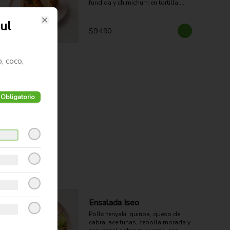
fundida y chimichurri en tortilla 
dorada a la plancha. Potente, 
jugoso y con sabor parrillero.

ul
45g Proteina - 58g Carbohidratos - 
Close
$9.490
36g grasa - 6g Fibra - 748 Kcal
, coco,
Obligatorio
Ensalada Iseo
Pollo teriyaki, quinoa, queso de 
cabra, aceitunas, cebolla morada y 