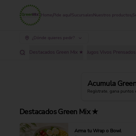
Home
¡Pide aquí!
Sucursales
Nuestros productos
¡S
¿Dónde quieres pedir?
Destacados Green Mix ★
Jugos Vivos Prensados 
Acumula
Green
Regístrate, gana puntos 
Destacados Green Mix ★
Arma tu Wrap o Bowl