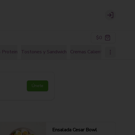
Login
$0
 Protein
Tostones y Sandwich
Cremas Calientes
Natural Ju
Únete
Ensalada Cesar Bowl