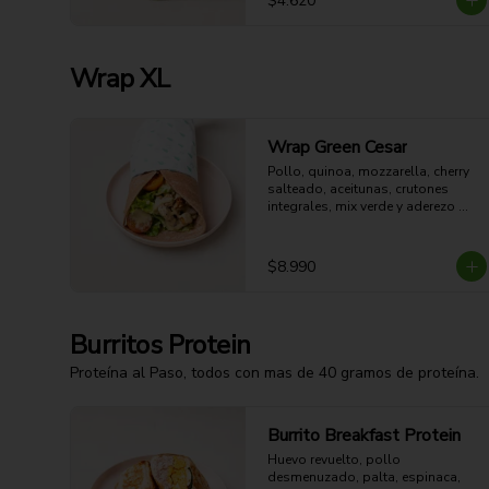
$4.620
Wrap XL
Wrap Green Cesar
Pollo, quinoa, mozzarella, cherry 
salteado, aceitunas, crutones 
integrales, mix verde y aderezo 
César.
$8.990
Burritos Protein
Proteína al Paso, todos con mas de 40 gramos de proteína.
Burrito Breakfast Protein
Huevo revuelto, pollo 
desmenuzado, palta, espinaca, 