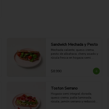
Sandwich Mechada y Pesto
Mechada caliente, queso crema, 
pesto de albahaca, cherry asado y 
rúcula fresca en hogaza semi 
integral dorada.

28g Proteina - 62g Carbohidratos - 
45g grasa - 8g Fibra - 778 Kcal
$8.990
Toston Serrano
Hogaza semi integral dorada, 
queso crema, palta laminada, 
rúcula, jamón serrano y reducción 
de vino tinto. 
