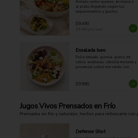
Ármalo como quieras, en masa o 
al plato eligiendo según tus 
requerimientos y gustos.
$9.490
$9.490
por und
Ensalada Iseo
Pollo teriyaki, quinoa, queso de 
cabra, aceitunas, cebolla morada y 
provenzal sobre mix verde, con 
limoneta aparte. 

44g Proteina -30g Carbohidratos - 
35g grasa - 5g Fibra - 633 Kcal
$9.990
Jugos Vivos Prensados en Frío
Prensados en frio y naturales, hechos para refrescarte con 
Defense Shot