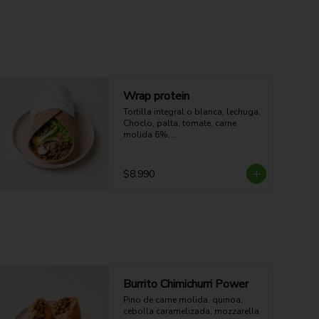
Wrap protein
Tortilla integral o blanca, lechuga,

Choclo, palta, tomate, carne 
molida 6%,

Huevo duro, quinoa, aderezo a 
elección.
$8.990
Burrito Chimichurri Power
Pino de carne molida, quinoa, 
cebolla caramelizada, mozzarella 