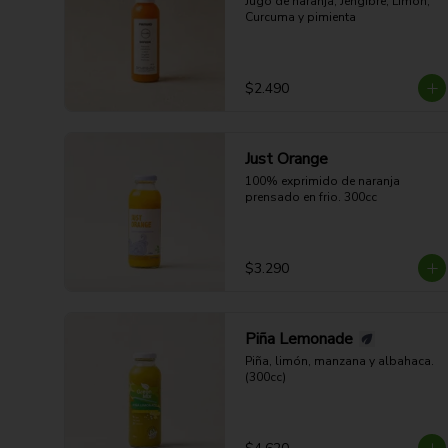
Jugo de naranja, Jengibre, Limón, 
Curcuma y pimienta
$2.490
Just Orange
100% exprimido de naranja 
prensado en frio. 300cc
$3.290
Piña Lemonade
Piña, limón, manzana y albahaca. 
(300cc)