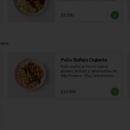
de cabra y aderezo de miel 
mostaza.

44g Proteina - 45g Carbohidratos - 
$9.990
18g grasa - 9g Fibra - 499 Kcal
sabor.
Pollo Buffalo Crujiente
Pollo panko al horno, papas 
asadas, brócoli y salsa buffalo fit.

44g Proteina - 35g Carbohidratos - 
19g grasa - 5g Fibra - 470 Kcal
$10.990