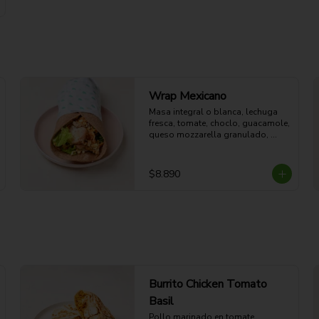
Wrap Mexicano
Masa integral o blanca, lechuga 
fresca, tomate, choclo, guacamole, 
queso mozzarella granulado, 
arroz green, pollo al horno y 
aderezo Spice Red.
$8.890
Burrito Chicken Tomato
Basil
Pollo marinado en tomate, 