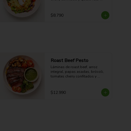
Fresco, cremoso, crocante y con 
sabor mediterráneo.

14g Proteina - 31g Carbohidratos - 
$8.790
23g grasa - 10g Fibra - 384 Kcal
Roast Beef Pesto
Láminas de roast beef, arroz 
integral, papas asadas, brócoli, 
tomates cherry confitados y 
vinagreta de pesto. Proteico, 
contundente y con sabor fresco a 
hierbas.

$12.990
48g Proteina - 49g Carbohidratos - 
30g grasa - 6.5g Fibra - 661 Kcal