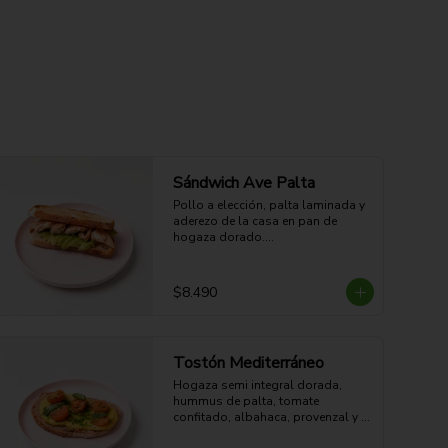
Sándwich Ave Palta
Pollo a elección, palta laminada y 
aderezo de la casa en pan de 
hogaza dorado.

29g Proteína - 65g Carbohidratos - 
41g grasa - 12g Fibra - 747 Kcal
$8.490
Tostón Mediterráneo
Hogaza semi integral dorada, 
hummus de palta, tomate 
confitado, albahaca, provenzal y 
sésamo tostado. Cremoso, 