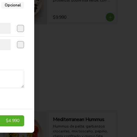
provenzal sobre mix verde, con 
Opcional
limoneta aparte. 

44g Proteina -30g Carbohidratos - 
35g grasa - 5g Fibra - 633 Kcal
$9.990
Mediterranean Hummus
$4.990
Hummus de palta, garbanzos 
crocantes, mix toscano, pepino, 
cherry confitado y queso feta. 