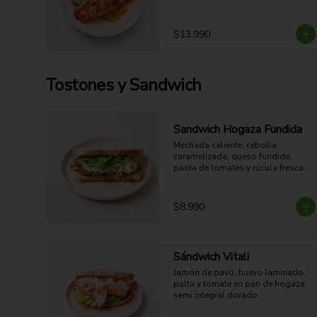
3 y con sabor oriental dulce-
salado.

37g Proteina - 39g Carbohidratos - 
$13.990
27g grasa - 7g Fibra - 546 Kcal
Tostones y Sandwich
Sandwich Hogaza Fundida
Mechada caliente, cebolla 
caramelizada, queso fundido, 
pasta de tomates y rúcula fresca 
en hogaza semi integral dorada. 
Jugosa, crocante y fundente.

28g Proteina - 63g Carbohidratos - 
$8.990
31g grasa - 8g Fibra - 648 Kcal
Sándwich Vitali
Jamón de pavo, huevo laminado, 
palta y tomate en pan de hogaza 
semi integral dorado.